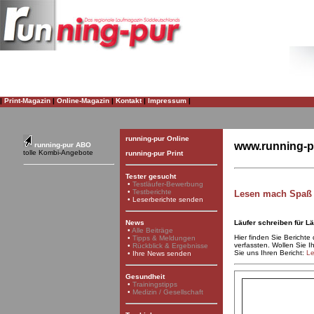
|
Print-Magazin
|
Online-Magazin
|
Kontakt
|
Impressum
|
running-pur Online
www.running-p
running-pur ABO
tolle Kombi-Angebote
running-pur Print
Tester gesucht
•
Testläufer-Bewerbung
•
Testberichte
Lesen mach Spaß
•
Leserberichte senden
Läufer schreiben für Lä
News
•
Alle Beiträge
Hier finden Sie Berichte
•
Tipps & Meldungen
verfassten. Wollen Sie
•
Rückblick & Ergebnisse
Sie uns Ihren Bericht:
Le
•
Ihre News senden
Gesundheit
•
Trainingstipps
•
Medizin / Gesellschaft