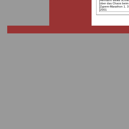
Hermann Belke schri
über das Chaos beim
Zypern-Marathon 1. 3
2001