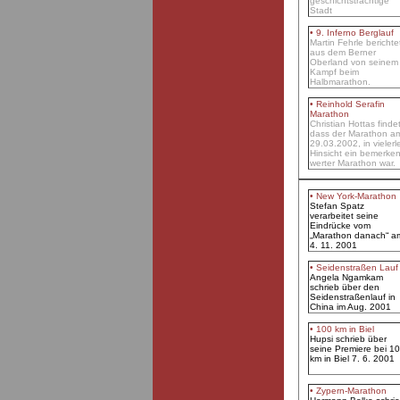
geschichtsträchtige
Stadt
• 9. Inferno Berglauf
Martin Fehrle berichte
aus dem Berner
Oberland von seinem
Kampf beim
Halbmarathon.
• Reinhold Serafin
Marathon
Christian Hottas findet
dass der Marathon a
29.03.2002, in vielerle
Hinsicht ein bemerken
werter Marathon war.
• New York-Marathon
Stefan Spatz
verarbeitet seine
Eindrücke vom
„Marathon danach“ a
4. 11. 2001
• Seidenstraßen Lauf
Angela Ngamkam
schrieb über den
Seidenstraßenlauf in
China im Aug. 2001
• 100 km in Biel
Hupsi schrieb über
seine Premiere bei 1
km in Biel 7. 6. 2001
• Zypern-Marathon