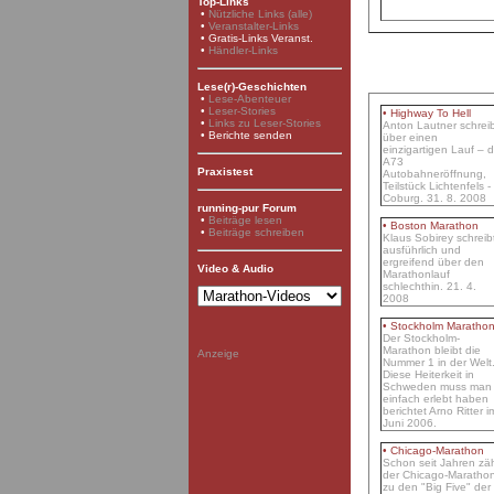
Top-Links
•
Nützliche Links (alle)
•
Veranstalter-Links
•
Gratis-Links Veranst.
•
Händler-Links
Lese(r)-Geschichten
•
Lese-Abenteuer
•
Leser-Stories
•
Highway To Hell
•
Links zu Leser-Stories
Anton Lautner schrei
• Berichte senden
über einen
einzigartigen Lauf – d
A73
Praxistest
Autobahneröffnung,
Teilstück Lichtenfels -
Coburg. 31. 8. 2008
running-pur Forum
•
Beiträge lesen
• Boston Marathon
•
Beiträge schreiben
Klaus Sobirey schreib
ausführlich und
ergreifend über den
Video & Audio
Marathonlauf
schlechthin. 21. 4.
2008
• Stockholm Maratho
Der Stockholm-
Marathon bleibt die
Anzeige
Nummer 1 in der Welt
Diese Heiterkeit in
Schweden muss man
einfach erlebt haben
berichtet Arno Ritter i
Juni 2006.
• Chicago-Marathon
Schon seit Jahren zäh
der Chicago-Maratho
zu den "Big Five" der