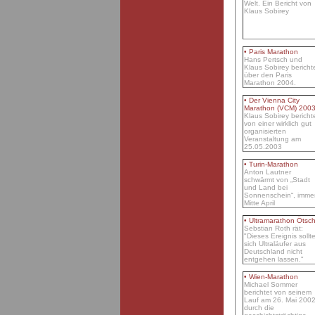
Welt. Ein Bericht von
Klaus Sobirey
• Paris Marathon
Hans Pertsch und
Klaus Sobirey bericht
über den Paris
Marathon 2004.
• Der Vienna City
Marathon (VCM) 2003
Klaus Sobirey bericht
von einer wirklich gut
organisierten
Veranstaltung am
25.05.2003
• Turin-Marathon
Anton Lautner
schwärmt von „Stadt
und Land bei
Sonnenschein“, imme
Mitte April
• Ultramarathon Ötsc
Sebstian Roth rät:
"Dieses Ereignis sollt
sich Ultraläufer aus
Deutschland nicht
entgehen lassen."
• Wien-Marathon
Michael Sommer
berichtet von seinem
Lauf am 26. Mai 200
durch die