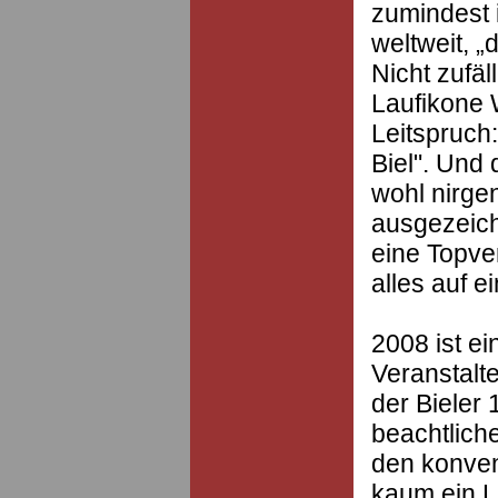
zumindest i
weltweit, „
Nicht zufäl
Laufikone 
Leitspruch
Biel". Und
wohl nirge
ausgezeich
eine Topve
alles auf 
2008 ist e
Veranstalt
der Bieler 
beachtlich
den konven
kaum ein La