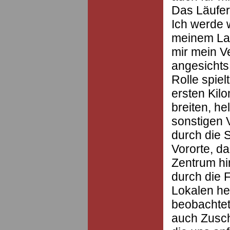
Das Läuferf
Ich werde w
meinem La
mir mein V
angesichts
Rolle spiel
ersten Kil
breiten, he
sonstigen 
durch die 
Vororte, d
Zentrum hi
durch die 
Lokalen he
beobachtet
auch Zusc