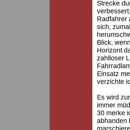
Strecke du
verbessert,
Radfahrer 
sich, zuma
herumschwi
Blick, wen
Horizont d
zahlloser L
Fahrradlam
Einsatz me
verzichte i
Es wird zu
immer müde
30 merke ic
abhanden 
marschiere