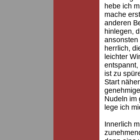
hebe ich mi
mache erst
anderen Be
hinlegen, 
ansonsten n
herrlich, 
leichter W
entspannt,
ist zu spür
Start nähe
genehmige 
Nudeln im 
lege ich mi
Innerlich m
zunehmend 