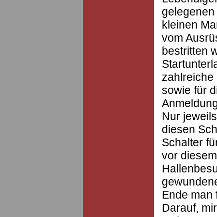
gelegenen 
kleinen Ma
vom Ausrü
bestritten 
Startunterl
zahlreiche 
sowie für 
Anmeldung 
Nur jeweils
diesen Sch
Schalter f
vor diesem 
Hallenbesu
gewundene
Ende man 
Darauf, mir