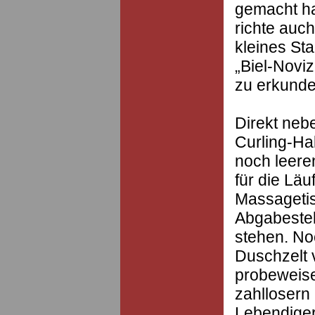
gemacht ha
richte auc
kleines Sta
„Biel-Noviz
zu erkunde
Direkt nebe
Curling-Ha
noch leer
für die Läu
Massagetis
Abgabestel
stehen. Noc
Duschzelt 
probeweis
zahllosern
Lebendiger