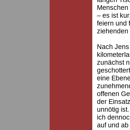
Menschen a
– es ist ku
feiern und
ziehenden 
Nach Jens w
kilometerl
zunächst n
geschotter
eine Ebene
zunehmend
offenen Gel
der Einsat
unnötig ist
ich dennoc
auf und ab