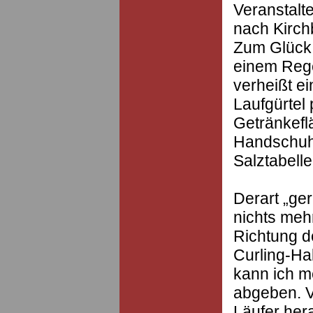
Veranstalt
nach Kirch
Zum Glück s
einem Rege
verheißt e
Laufgürtel 
Getränkefl
Handschuhe
Salztabelle
Derart „ge
nichts mehr
Richtung d
Curling-Hal
kann ich m
abgeben. V
Läufer her