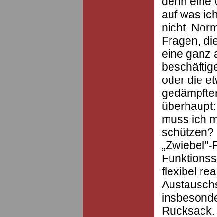
denn eine 
auf was ic
nicht. Nor
Fragen, di
eine ganz
beschäftige
oder die e
gedämpfte
überhaupt:
muss ich m
schützen? 
„Zwiebel"-P
Funktionss
flexibel r
Austauschs
insbesonde
Rucksack. 