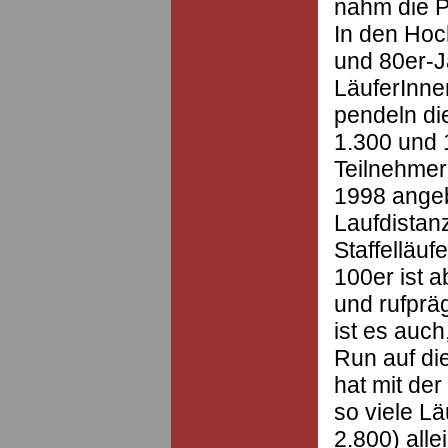
nahm die P
In den Hoc
und 80er-J
LäuferInne
pendeln di
1.300 und 
Teilnehmer
1998 ange
Laufdistan
Staffelläufe
100er ist 
und rufprä
ist es auch
Run auf di
hat mit der
so viele Lä
2.800) all