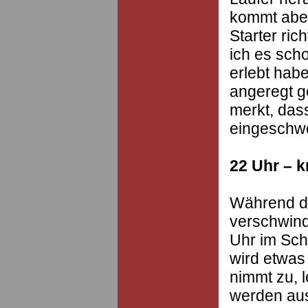
kommt aber
Starter ric
ich es sch
erlebt habe
angeregt g
merkt, dass
eingeschw
22 Uhr – k
Während d
verschwinde
Uhr im Sche
wird etwas 
nimmt zu, 
werden aus