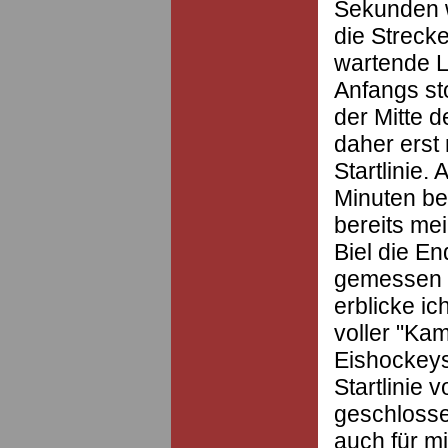
Sekunden w
die Strecke
wartende L
Anfangs st
der Mitte d
daher erst
Startlinie.
Minuten be
bereits mei
Biel die En
gemessen 
erblicke i
voller "Ka
Eishockeysp
Startlinie 
geschlosse
auch für mi