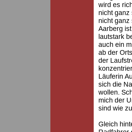
wird es ri
nicht ganz
nicht ganz
Aarberg is
lautstark b
auch ein m
ab der Orts
der Laufstr
konzentrie
Läuferin A
sich die N
wollen. Sc
mich der U
sind wie zu
Gleich hint
Radfahrer 