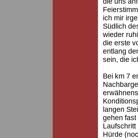
die uns anf
Feierstimm
ich mir ir
Südlich de
wieder ruhi
die erste 
entlang der
sein, die i
Bei km 7 er
Nachbargem
erwähnenswe
Konditions
langen Ste
gehen fast
Laufschrit
Hürde (noc