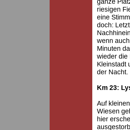
ganze Plat
riesigen Fi
eine Stimm
doch: Letz
Nachhinein
wenn auch 
Minuten da
wieder die
Kleinstadt
der Nacht.
Km 23: Ly
Auf kleine
Wiesen geh
hier ersch
ausgestorb