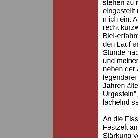
stehen zu m
eingestellt
mich ein. A
recht kurzw
Biel-erfah
den Lauf e
Stunde hab
und meinen
neben der 
legendären
Jahren älte
Urgestein",
lächelnd se
An die Eiss
Festzelt an
Stärkung v