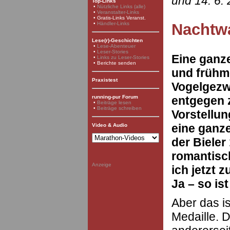
und 14. 6.
Top-Links
•
Nützliche Links (alle)
•
Veranstalter-Links
•
Gratis-Links Veranst.
•
Händler-Links
Nachtwa
Lese(r)-Geschichten
•
Lese-Abenteuer
•
Leser-Stories
Eine ganze
•
Links zu Leser-Stories
• Berichte senden
und frühm
Praxistest
Vogelgezw
entgegen z
running-pur Forum
•
Beiträge lesen
•
Beiträge schreiben
Vorstellun
eine ganz
Video & Audio
der Bieler
romantisc
Anzeige
ich jetzt 
Ja – so is
Aber das is
Medaille. D