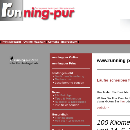
|
Print-Magazin
|
Online-Magazin
|
Kontakt
|
Impressum
|
running-pur Online
www.running-pu
running-pur ABO
tolle Kombi-Angebote
running-pur Print
Tester gesucht
•
Testläufer-Bewerbung
•
Testberichte
Läufer schreiben f
•
Leserberichte senden
Hier finden Sie Berichte
News
•
Alle Beiträge
Wollen Sie Ihre Geschi
•
Tipps & Meldungen
dann klicken Sie
hier
ode
•
Rückblick & Ergebnisse
•
Ihre News senden
zurück>>
Gesundheit
•
Trainingstipps
100 Kilomet
•
Medizin / Gesellschaft