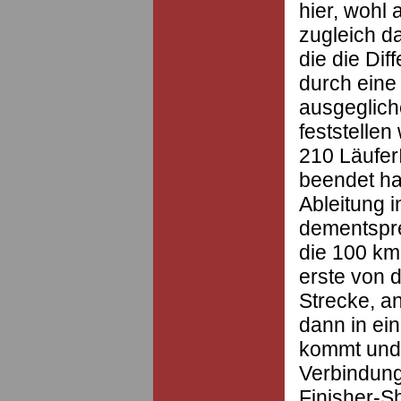
hier, wohl
zugleich da
die die Dif
durch eine 
ausgeglich
feststellen
210 Läufer
beendet ha
Ableitung 
dementspre
die 100 km
erste von d
Strecke, a
dann in ei
kommt und 
Verbindung
Finisher-Sh