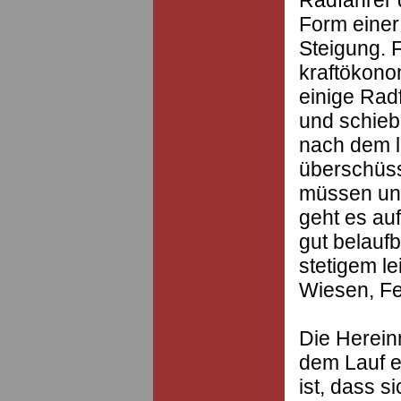
Form einer
Steigung. 
kraftökono
einige Rad
und schieb
nach dem l
überschüs
müssen un
geht es au
gut belauf
stetigem l
Wiesen, Fe
Die Herein
dem Lauf e
ist, dass s