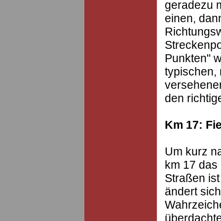
geradezu me
einen, dann
Richtungsw
Streckenpo
Punkten" w
typischen,
versehenen
den richti
Km 17: Fie
Um kurz na
km 17 das 
Straßen is
ändert sich
Wahrzeiche
überdachte