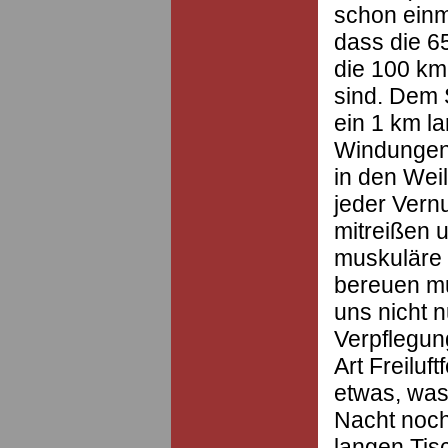
schon einm
dass die 6
die 100 km 
sind. Dem 
ein 1 km la
Windungen 
in den Weil
jeder Vern
mitreißen u
muskuläre 
bereuen mu
uns nicht n
Verpflegun
Art Freiluft
etwas, was
Nacht noch
langen Tis