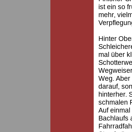
ist ein so 
mehr, viel
Verpflegun
Hinter Obe
Schleicher
mal über k
Schotterwe
Wegweiser 
Weg. Aber i
darauf, so
hinterher.
schmalen F
Auf einmal
Bachlaufs 
Fahrradfah