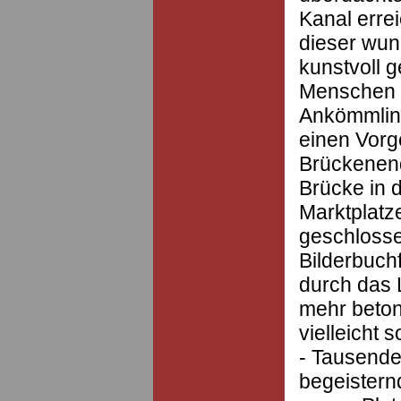
Kanal erre
dieser wu
kunstvoll 
Menschen S
Ankömmling
einen Vor
Brückenend
Brücke in 
Marktplatz
geschlosse
Bilderbuch
durch das L
mehr beton
vielleicht
- Tausende
begeistern