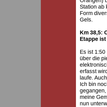
Orangen) u
Station ab
Form diver
Gels.
Km 38,5: 
Etappe ist
Es ist 1:50
über die pi
elektronisc
erfasst wir
laufe. Auch
Ich bin noc
gegangen, 
meine Gemü
nun unterwe