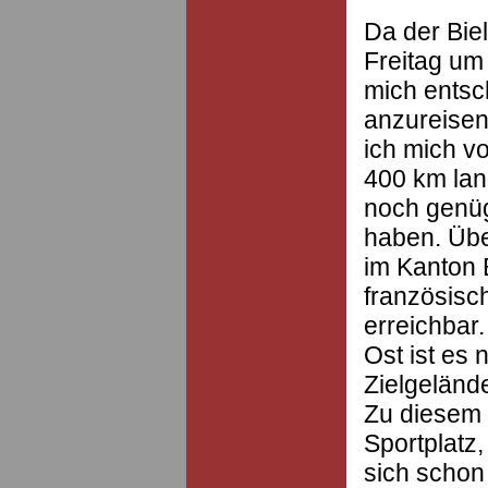
Da der Biel
Freitag um 
mich entsc
anzureisen
ich mich v
400 km lan
noch genü
haben. Über
im Kanton 
französisc
erreichbar
Ost ist es 
Zielgeländ
Zu diesem 
Sportplatz
sich schon 