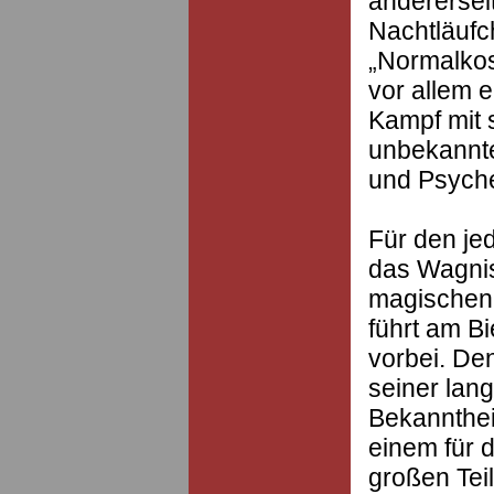
anderersei
Nachtläufc
„Normalkos
vor allem 
Kampf mit s
unbekannte
und Psyche
Für den je
das Wagnis
magischen
führt am B
vorbei. Den
seiner lan
Bekannthei
einem für 
großen Tei