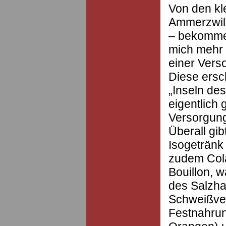
Von den kl
Ammerzwil,
– bekomme i
mich mehr 
einer Vers
Diese ersc
„Inseln des
eigentlich 
Versorgung,
Überall gi
Isogetränk
zudem Col
Bouillon, 
des Salzha
Schweißverl
Festnahrun