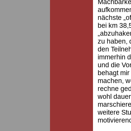
Machbarkei
aufkommen.
nächste „of
bei km 38,
„abzuhaken
zu haben, 
den Teilne
immerhin d
und die Vo
behagt mir 
machen, we
rechne ged
wohl dauer
marschiere
weitere Stu
motivieren