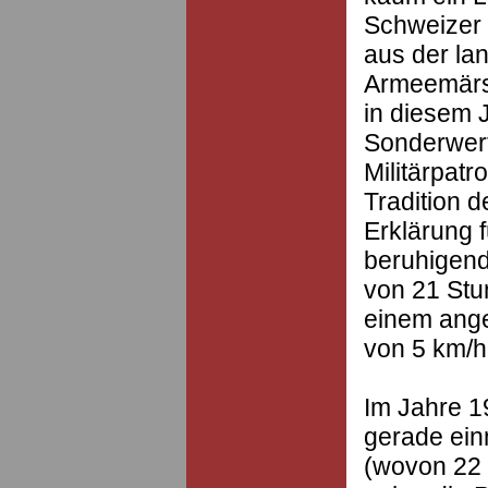
Schweizer 
aus der la
Armeemärs
in diesem 
Sonderwert
Militärpatr
Tradition d
Erklärung 
beruhigend
von 21 Stu
einem ang
von 5 km/h
Im Jahre 1
gerade ein
(wovon 22 