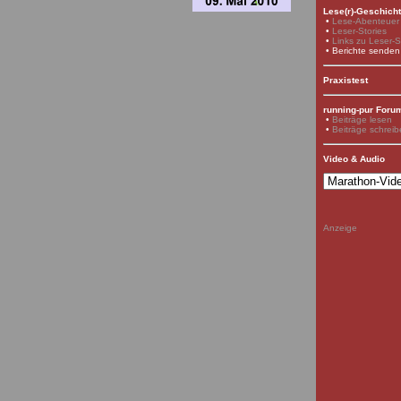
Lese(r)-Geschich
•
Lese-Abenteuer
•
Leser-Stories
•
Links zu Leser-S
• Berichte senden
Praxistest
running-pur Foru
•
Beiträge lesen
•
Beiträge schrei
Video & Audio
Anzeige