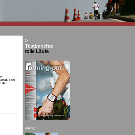
>
Testberichte
tolle Läufe
ten
alität, dem
n der
Anzeige