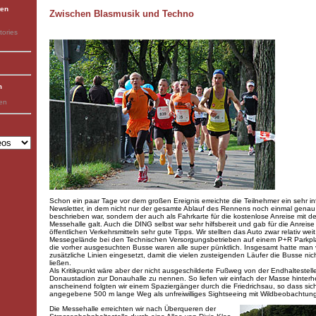
ten
Zwischen Blasmusik und Techno
tories
m
ben
Schon ein paar Tage vor dem großen Ereignis erreichte die Teilnehmer ein sehr in
Newsletter, in dem nicht nur der gesamte Ablauf des Rennens noch einmal genau
beschrieben war, sondern der auch als Fahrkarte für die kostenlose Anreise mit d
Messehalle galt. Auch die DING selbst war sehr hilfsbereit und gab für die Anreise
öffentlichen Verkehrsmitteln sehr gute Tipps. Wir stellten das Auto zwar relativ wei
Messegelände bei den Technischen Versorgungsbetrieben auf einem P+R Parkpla
die vorher ausgesuchten Busse waren alle super pünktlich. Insgesamt hatte man 
zusätzliche Linien eingesetzt, damit die vielen zusteigenden Läufer die Busse nic
ließen.
Als Kritikpunkt wäre aber der nicht ausgeschilderte Fußweg von der Endhaltestell
Donaustadion zur Donauhalle zu nennen. So liefen wir einfach der Masse hinterh
anscheinend folgten wir einem Spaziergänger durch die Friedrichsau, so dass sic
angegebene 500 m lange Weg als unfreiwilliges Sightseeing mit Wildbeobachtung 
Die Messehalle erreichten wir nach Überqueren der