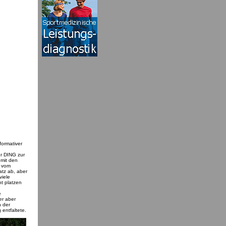
formativer
er DING zur
 mit den
t vom
tz ab, aber
viele
ht platzen
e
er aber
h der
entfaltete.