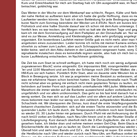
Kurs und Erreichbarkeit für mich am Starttag hab ich Ulm ausgewählt was, im Nac
betrachtet, goldrichtig war.
Das Wetter in der Woche vor dem Wettkampf war schlecht, Regen, Kälte und Nebe
der nahe Herbst so aufbieten kann aber ich hatte die große Hoffnung, dass es m
Laufwetter werden könnte. So hab ich dann Bekleidung für jede Bedingung einge
kurze Nacht zum Sonntag beendete der Wecker um 4:45Uhr. Noch ein kurzes leic
Frühstück und eine halbe Stunde darauf war ich schon mit dem Auto unterwegs. 
herrlich leer, es war trocken, der Morgen nicht so kalt wie die letzten Tage und g
kam ich mit dem Sonnenaufgang auf dem Parkplatz an der Donauhalle an. Nur w
sind es zur Messe, Anmeldung und Kleiderabgabe, alles sehr großzügig angelegt
organisiert. Ein kostenloses Laufshirt meiner Größe gab es nicht mehr, aber man h
angeboten eines zuzusenden. Leider konnte ich nichts mit meiner Kamera einfang
ohnehin zu schwer zum Laufen, aber auch Schnappschüsse vor und nach dem Sta
leider keine, weil ich den Akku daheim in der Ladestation vergessen hatte, sorry.
signalisierte inzwischen dass es keinesfalls regnen würde, also hab ich mich bei c
kurze Laufkleidung entschieden, im Nachhinein goldrichtig.
Die Zeit bis zum Start ist schnell verflogen, ich hatte mich noch ein wenig aufgew
zugewiesenen BlockC vorne eingereiht. Ein imposantes Bild, vorangemeldet wa
´ler und 1100 Marathoni und am Ende der Schlange noch 280 Power Walker, die
HM-Kurs vor sich hatten. Pünktlich 9Uhr Start, aber es dauerte viele Minuten bis s
Block in Bewegung setzte. Ich war ja angetreten meine Bestzeit zu verbessern, ab
was mir erfahrene Hasen schon berichtet hatten. Die Donauuferstraße nach Thalfi
nicht schmal aber es gelang mir einfach nicht mein geplantes Tempo zu laufen, i
behindern auf breiter Front sich genüsslich unterhaltende HM-Läufer. Mittlerweile s
Marathoni die immer wieder auf die Bankette ausweichend außen vorbeilaufen mü
ungefährlich und vor allem unökonomisch. Das geht so bis fast km4 danach hat es
wenig sortiert. Da man sich so auf das Laufen und vor allem auf andere Läufer k
muss bekommt man leider nur wenig von den zahlreich aufspielenden Musikanten
Schachteln mit. Wir überqueren die Donau, kurz drauf die erste Verpflegungsstell
bekannt chaotischen Zuständen: sich auf die ersten Tische stürzender und die B
querender Läufer. Ich laufe durch, die Temperaturen erfordern noch kein Geträn
so wieder 20, 30 Läufer hinter mir gelassen. Durch Pfuhl mit viel Anfeuerung der 
nach km10 vorbei am Golfplatz, nach Neu-Ulm hinein und in der Reuttier Straße di
Läuferbegegnung. Kurz danach überholt mich die 3:45er Zugläuferin, die ich am S
gesehen habe, ich bleibe dran und nehme meinen ersten Gel-Chip. Beim Glacis 
Brückenschleife die noch gut zu laufen ist. Durch die Landesgartenschau wieder
Überall hört und sieht man Bands und DJ´s , die Stimmung ist super. Ein erster S
die Herdbrücke nach Ulm und wieder zurück nach Neu-Ulm, am Rathaus vorbei wi
Donau, wo die schmalen Fußwege und viele nachlassende HM-Läufer höchste Ko