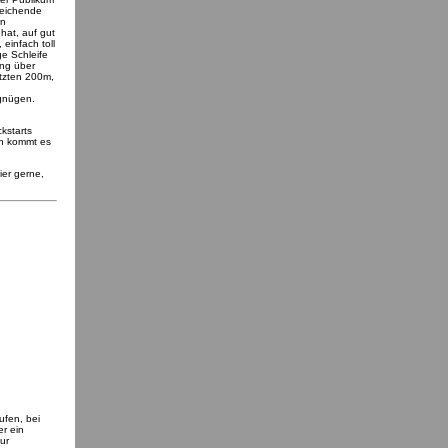
sreichende
in
hat, auf gut
einfach toll
ge Schleife
ung über
etzten 200m,
rgnügen.
kstarts
nn kommt es
ier gerne,
ufen, bei
er ein
ur