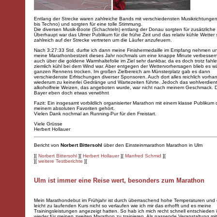
Entlang der Strecke waren zahlreiche Bands mit verschiedensten Musikrichtungen
bis Techno) und sorgten für eine tolle Stimmung.
Die diversen Musik-Boote (Schachteln) entlang der Donau sorgten für zusätzlich
Überhaupt war das Ulmer Publikum für die frühe Zeit und das relativ kühle Wetter 
zahlreich auf der Strecke vertreten um die Läufer anzufeuern.
Nach 3:27:33 Std. durfte ich dann meine Finishermedaille im Empfang nehmen u
meine Marathonbestzeit dieses Jahr nochmals um eine knappe Minute verbessern
auch über die goldene Warmhaltefolie im Ziel sehr dankbar, da es doch trotz fahl
ziemlich kühl bei dem Wind war. Aber entgegen der Wettervorhersagen blieb es 
ganzen Rennens trocken. Im großen Zielbereich am Münsterplatz gab es dann
verschiedenste Erfrischungen diverser Sponsoren. Auch dort alles reichlich vorh
wiederum zu keinerlei Gedränge und Wartezeiten führte. Jedoch das wohlverdien
alkoholfreie Weizen, das angeboten wurde, war nicht nach meinem Geschmack. Da
Bayer eben doch etwas verwöhnt
Fazit: Ein insgesamt vorbildlich organisierter Marathon mit einem klasse Publikum 
meinem absoluten Favoriten gehört.
Vielen Dank nochmal an Running-Pur für den Freistart.
Viele Grüsse
Herbert Hollauer
Bericht von
Norbert Bittersohl
über den Einsteinmarathon Marathon in Ulm
][
Norbert Bittersohl
][
Herbert Hollauer
][
Manfred Schmid
][
][
weitere Testberichte
][
Ulm ist immer eine Reise wert, besonders zum Marathon
Mein Marathondebut im Frühjahr ist durch überraschend hohe Temperaturen und 
leicht zu laufenden Kurs nicht so verlaufen wie ich mir das erhofft und es meine
Trainingsleistungen angezeigt hatten. So hab ich mich recht schnell entschiede
wieder für meinen zweiten Marathon zu trainieren. Als passende Veranstaltung mi