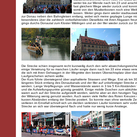
weiter bis zur Wende nach km 23 und anschl
fast gleichem Wege wieder zurück und konnt
somit von den Musikerbooten noch eine Weil
lassen. Weiter gings dann wieder stadtauswär
zur Donau neben den Bahngleisen entlang, wobei sich meine geplagte Lunge ni
besonderes über die zahlreich vorbeifahrenden Dieselloks mit ihren Abgasen freut
gings durchs Donautal zum Kloster Wiblingen und an der Iller wieder zurück zur St
Die Strecke schien insgesamt recht kurzweilig durch den sehr abwechslungsreiche
einige Verwirrung für so manchen Läufer sorgte dann nach km 33 eine etwas ver
die sich mit ihren Gehwagen in der Wegmitte den besten Übersichtsplatz über da
Laufgeschehen sichern wollte.
Der Kurs führte überwiegend über asphaltierte Strassen und Wege. Erst ab km 3
längeres Stück entlang des Donaukanals und der Iller auf unbefestigter Strecke 
werden. Lange Verpflegungs- und Wasserstände waren in 3 bis 5 Km Abständen
und die Aufstellungspunkte günstig gewählt. Einige mobile Duschen zum abkühle
waren auch auf der Strecke aufgestellt worden, welche aber an den heutigen Ta
der Witterung wenig genutzt wurden. Auch waren viele Helfer des Roten Kreuzes
kurzen Abständen entlang der Strecke postiert. So konnte man ohne wertvolle Zei
verlieren im Ernstfall schnell sich um die/den verletzten Läufer kümmern sehr vorbil
Strecke an sich war überwiegend flach und hatte nur wenig kurze Anstiege.