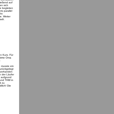
ießend auf
en sich
e begleiten
ts parallel
cht
e. Weiter
adt.
n Kurs. Für
wirrte Oma
s
0 musste ein
zurückgelegt
 vorhanden
n der Läufer
g aufgrund
 und THW in
t zu
dlich! Die