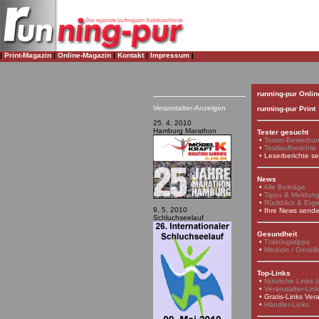
|
Print-Magazin
|
Online-Magazin
|
Kontakt
|
Impressum
|
running-pur Onlin
Veranstalter-Anzeigen
running-pur Print
25. 4. 2010
Hamburg Marathon
Tester gesucht
•
Tester-Bewerbu
•
Testlaufberichte
•
Leserberichte s
News
•
Alle Beiträge
•
Tipps & Meldun
•
Rückblick & Erg
9. 5. 2010
•
Ihre News send
Schluchseelauf
Gesundheit
•
Trainingstipps
•
Medizin / Gesell
Top-Links
•
Nützliche Links (a
•
Veranstalter-Lin
•
Gratis-Links Vera
•
Händler-Links