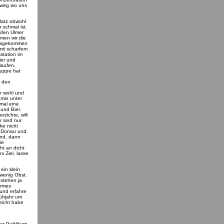
erweg wo uns
Platz obwohl
 schmal ist.
 den Ulmer
mmen wir die
ausgekommen
mit scharfem
station im
ler und
laufen,
ruppe hat
t den
hr wohl und
min unter
mal eine
 und Bier.
rzichte, will
r sind nur
ke nicht
e Donau und
ind, dann
ie
ht an dicht
s Ziel, lasse
ein klein
 wenig Obst.
 stehen ja
armes
und erfahre
rühjahr um
eicht habe
per Publikum