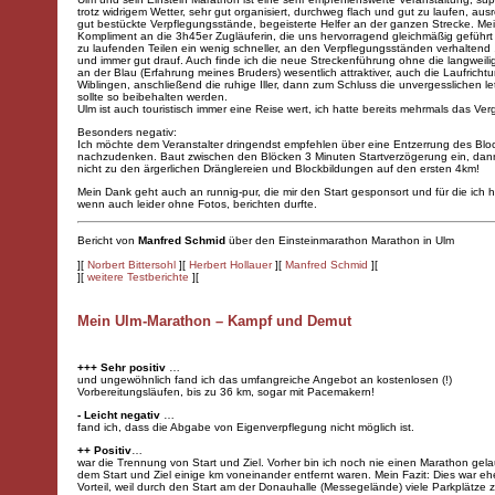
trotz widrigem Wetter, sehr gut organisiert, durchweg flach und gut zu laufen, au
gut bestückte Verpflegungsstände, begeisterte Helfer an der ganzen Strecke. Me
Kompliment an die 3h45er Zugläuferin, die uns hervorragend gleichmäßig geführt 
zu laufenden Teilen ein wenig schneller, an den Verpflegungsständen verhaltend , 
und immer gut drauf. Auch finde ich die neue Streckenführung ohne die langweili
an der Blau (Erfahrung meines Bruders) wesentlich attraktiver, auch die Laufricht
Wiblingen, anschließend die ruhige Iller, dann zum Schluss die unvergesslichen l
sollte so beibehalten werden.
Ulm ist auch touristisch immer eine Reise wert, ich hatte bereits mehrmals das Ve
Besonders negativ:
Ich möchte dem Veranstalter dringendst empfehlen über eine Entzerrung des Bloc
nachzudenken. Baut zwischen den Blöcken 3 Minuten Startverzögerung ein, da
nicht zu den ärgerlichen Dränglereien und Blockbildungen auf den ersten 4km!
Mein Dank geht auch an runnig-pur, die mir den Start gesponsort und für die ich h
wenn auch leider ohne Fotos, berichten durfte.
Bericht von
Manfred Schmid
über den Einsteinmarathon Marathon in Ulm
][
Norbert Bittersohl
][
Herbert Hollauer
][
Manfred Schmid
][
][
weitere Testberichte
][
Mein Ulm-Marathon – Kampf und Demut
+++ Sehr positiv
…
und ungewöhnlich fand ich das umfangreiche Angebot an kostenlosen (!)
Vorbereitungsläufen, bis zu 36 km, sogar mit Pacemakern!
- Leicht negativ
…
fand ich, dass die Abgabe von Eigenverpflegung nicht möglich ist.
++ Positiv
…
war die Trennung von Start und Ziel. Vorher bin ich noch nie einen Marathon gela
dem Start und Ziel einige km voneinander entfernt waren. Mein Fazit: Dies war eh
Vorteil, weil durch den Start am der Donauhalle (Messegelände) viele Parkplätze z