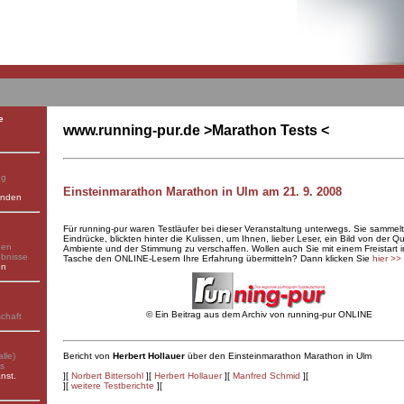
e
www.running-pur.de >Marathon Tests <
ng
Einsteinmarathon Marathon in Ulm am 21. 9. 2008
enden
Für running-pur waren Testläufer bei dieser Veranstaltung unterwegs. Sie sammel
Eindrücke, blickten hinter die Kulissen, um Ihnen, lieber Leser, ein Bild von der Qu
gen
Ambiente und der Stimmung zu verschaffen. Wollen auch Sie mit einem Freistart i
ebnisse
Tasche den ONLINE-Lesern Ihre Erfahrung übermitteln? Dann klicken Sie
hier
>>
en
©
Ein Beitrag aus dem Archiv von running-pur ONLINE
schaft
lle)
Bericht von
Herbert Hollauer
über den Einsteinmarathon Marathon in Ulm
ks
nst.
][
Norbert Bittersohl
][
Herbert Hollauer
][
Manfred Schmid
][
][
weitere Testberichte
][