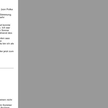
 (von Polka
e Stimmung.
sehr
nd konnte
. Ich war
er Sonne
während des
anden was
te
 bin ich als
der jetzt zum
einen nicht
n im Sommer
t flachem