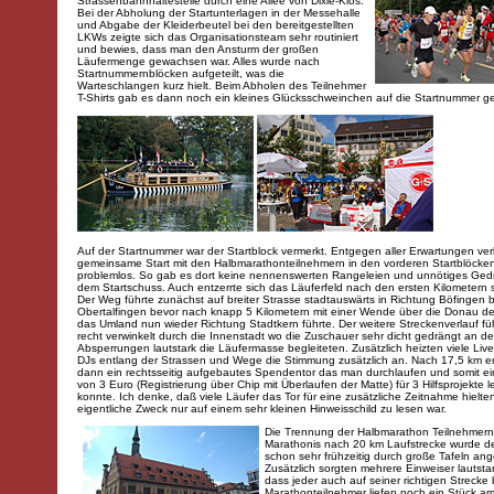
Strassenbahnhaltestelle durch eine Allee von Dixie-Klos.
Bei der Abholung der Startunterlagen in der Messehalle
und Abgabe der Kleiderbeutel bei den bereitgestellten
LKWs zeigte sich das Organisationsteam sehr routiniert
und bewies, dass man den Ansturm der großen
Läufermenge gewachsen war. Alles wurde nach
Startnummernblöcken aufgeteilt, was die
Warteschlangen kurz hielt. Beim Abholen des Teilnehmer
T-Shirts gab es dann noch ein kleines Glücksschweinchen auf die Startnummer g
Auf der Startnummer war der Startblock vermerkt. Entgegen aller Erwartungen verl
gemeinsame Start mit den Halbmarathonteilnehmern in den vorderen Startblöcken
problemlos. So gab es dort keine nennenswerten Rangeleien und unnötiges Ge
dem Startschuss. Auch entzerrte sich das Läuferfeld nach den ersten Kilometern 
Der Weg führte zunächst auf breiter Strasse stadtauswärts in Richtung Böfingen 
Obertalfingen bevor nach knapp 5 Kilometern mit einer Wende über die Donau de
das Umland nun wieder Richtung Stadtkern führte. Der weitere Streckenverlauf fü
recht verwinkelt durch die Innenstadt wo die Zuschauer sehr dicht gedrängt an de
Absperrungen lautstark die Läufermasse begleiteten. Zusätzlich heizten viele Li
DJs entlang der Strassen und Wege die Stimmung zusätzlich an. Nach 17,5 km e
dann ein rechtsseitig aufgebautes Spendentor das man durchlaufen und somit 
von 3 Euro (Registrierung über Chip mit Überlaufen der Matte) für 3 Hilfsprojekte l
konnte. Ich denke, daß viele Läufer das Tor für eine zusätzliche Zeitnahme hielte
eigentliche Zweck nur auf einem sehr kleinen Hinweisschild zu lesen war.
Die Trennung der Halbmarathon Teilnehmer
Marathonis nach 20 km Laufstrecke wurde d
schon sehr frühzeitig durch große Tafeln ang
Zusätzlich sorgten mehrere Einweiser lautstar
dass jeder auch auf seiner richtigen Strecke 
Marathonteilnehmer liefen noch ein Stück a