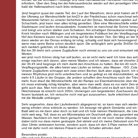
erfordern. Über den Steg bei der Adenauerbrücke wieder auf den jenseitigen Uf
bald die Halbmarathoni nach links verlassen.
Jetzt beginnt quasi der zweite Teil, der Lauf der Marathoni, denn jetzt haben wir 
der Uferweg zur Wendeschleife bei km23 in der Friedrichsau schon manchmal sehr
Wasserretter fahren zu unserer Sicherheit auf der Donau, Musikanten spielen auf
Schachteln, jetzt kann man alles richtig genießen. Über eine Wendeschleife erkli
Stadtmauer und laufen donauabwärts. Inzwischen ist manchmal die Sonne her
und bringt uns schon stärker zum Schwitzen. Am schattigen Donaukanal entlang 
Knick hinüber nach Wiblingen und ein begeistertes Publikum bei der Verpflegungs
Hof des Klosters bauen noch mal richtig auf für die letzten 7km. Der Weg an der Il
dann wieder an der Donau entlang ist ruhig, schattig und lässt sich hervorragend 
wenn man seine Beine schon deutlich spürt. Die anfänglich sehr große 3h45er G
sich merklich gelichtet, ich bleibe dran.
Bei km 39 dreht sich unsere Zugläuferin noch einmal zu uns um und ermuntert mi
Worten:
wer jetzt noch Körner übrig hat soll laufen, es ist nicht mehr weit! Ich höre das se
einige machen sich davon, aber meine Waden und ich wissen, dass wir ohnehin 2
der 3h:45 sind begnüge ich mich damit den Anschluss zu halten. Bei km 40 noch 
Verpflegungsstelle, die alles bietet was Läufer so trinken, also Wasser , ISO ,Cola
Unsere Zugläuferin schnappt sich zwar einen Becher, läuft aber zügig durch. Ich ve
meinen Rhythmus jetzt nicht unterbrechen und so gelingt es mir dranzubleiben, wi
mehr 4-5 Läufer in der Gruppe, die andern schaffen den Anschluss nach der Trän
mehr. Kurz drauf die Wendeschleife mit der Rampe zur Eisenbahnbrücke über di
ich muss erstmalig richtig kämpfen, aber wenn man weiß, dass es nur mehr 2km s
geht auch das. Man hört schon die Musik, das Publikum und es läuft sich leicht. D
Hirschstrasse ist erreicht noch 200m, Unmengen von begeisterten Zuschauern dic
feuern lautstark an. Ich versuche noch mal gut auszusehen, laufe erleichtert durch
mir die Medaille umhängen.
Sehr angenehm, dass der Läuferbereich abgegrenzt ist, so kann man sich wieder 
wenig erholen ohne erdrückt zu werden. Ich besorge mir gleich Getränke und ein
Bald wird es mir dann aber doch zu kalt und ich hole meinen Kleidersack, die Lkw
nicht weit weg. Toll, dass es am Münsterplatz ein Duschzelt gibt, das garantiert w
Wasser. Nachdem ich mich frisch gemacht habe hole ich mir noch meine Urkunde 
dabei nicht nur dass meine gestoppte Zeit stimmt und ich meine Debutzeit vom F
über 19min verbessern konnte, sondern auch, dass ich den 3.Platz meiner AK err
und mir dafür noch ein kleines Präsent am Info Schalter abholen darf.
Besonders positiv:
Ulm und sein Einstein Marathon ist eine sehr empfehlenswerte Veranstaltung, su