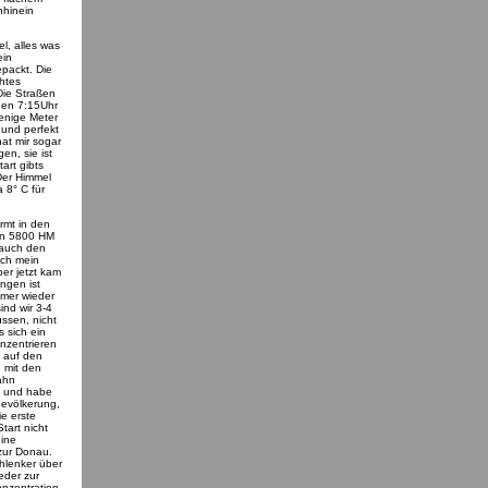
hhinein
l, alles was
ein
packt. Die
htes
Die Straßen
egen 7:15Uhr
enige Meter
 und perfekt
at mir sogar
en, sie ist
rt gibts
 Der Himmel
a 8° C für
ärmt in den
ren 5800 HM
 auch den
ich mein
er jetzt kam
ngen ist
mmer wieder
ind wir 3-4
ssen, nicht
 sich ein
onzentrieren
 auf den
e mit den
ahn
k, und habe
Bevölkerung,
e erste
tart nicht
eine
 zur Donau.
chlenker über
eder zur
nzentration