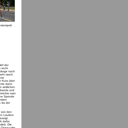
estempelt.
ief der
 recht
dränge nach
sehr rasch.
bzw.
r Kurs über
hrte dann
n seitlichen
vebands und
rreichte man
eine Spende
eisten
n da der
n von den
en Läufern
ezeigt.
k dafür,
blieb. Die
m Donauufer