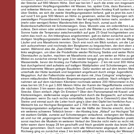
der Strecke auf 660 Metern Höhe. Dort war bei km 7 auch die erste von insgesam
ausgestatteten Verpflegungsstellen mit Wasser, Iso, später Cola, dazu Bananen, 
und teilweise Melonen, so dass man vor dem eigentlichen Anstieg Kraft tanken k
über Steibis, wo sich die zweite Verpflegungsstation befand, galt es jetzt bis zu
auf rund 5 km gute 500 Metern an Höhe zu gewinnen, wobei die Steigungen sich 
zweistelligen Prozentbereich bewegten. Hier lief eigentlich keiner mehr, sondern a
(mehr oder weniger) flotten Wanderschritt den Berg hoch, zumal auch die
Bodenbeschaffenheit mit Schotterwegen, Gras, Wurzeln usw. ein ordentliches L
zuliess. Dem einen oder anderen begann auch die Wärme zu schaffen zu machen
Sonne hatte die Temperatur zwischenzeitlich auf gute 25 Grad hochgetrieben und
nahm das noch zu. Am Imberghaus angekommen, galt es daher zunächst auch ei
dortigen Verpflegungsstation wieder die Speicher aufzufüllen, bevor sich die Wege
Läufer und uns Marathonis trennten. Doch erst noch ein Blick rundum, um die Lan
sich aufzunehmen und nochmals den Bergkamm zu begutachten, der dort oben a
wartet. Während also die „Zwei-Drittler“ hier ihren höchsten Punkt erreicht hatten
links wegbogen, um über die Prodelhütte wieder Richtung Steibis und weiter Richt
Oberstaufen zu laufen, machten wir Marathonis uns auf, um weiter an Höhe zu g
Wobei es zunächst einmal für gute 3 km wieder bergab ging bis zu einer zusätzli
Wasserstelle, bevor der Anstieg zur Falkenhütte begann - 2 km mit rund 300 Hö
fast durchgehend steil aufwärts auf trailigen Waldpfaden und Schotterwegen, un
überschwemmte Wiesen gelegte Baudielen. Dafür wurden wir auf den letzten Met
unterhalb der Hütte lautstark und begeistert angefeuert durch einige Jugendliche 
Megaphon. Auf der Falkenhütte wurden wir dann mit „Viva Colognia“ empfangen, 
einem mitlaufenden Rheinländer Begeisterungsstürme auslöste. Nach erfolgter V
nahmen wir auf dem nächsten Kilometer nochmals weitere 200 Höhenmeter in Angr
etwa bei km 18,5 in gut 1.600 Metern Höhe der Kamm der Nagelfluhkette erreicht
die nächsten 3 km waren dann einfach Genuß und Emotion pur auf dem schönste
Strecke. Eben einfach „High On Emotion“! Über den Panoramatrail mit Kraxel- un
Klettereinlagen, stellenweise sogar abgesichert durch die Bergwacht, auf schmal
(Aufpassen: wenn Du nach rechts runterfällst, landest Du in Österreich!) über Wu
Steine und einmal auch die Leiter hoch ging’s über drei Gipfel bei herrlicher Aus-
Weitsicht bis zur Hochgrat Bergstation auf 1.708 m Höhe, wo auch die nächste
Versorgungsstation aufgebaut war. Hier war die Hälfte der Strecke erreicht, doch
ein weiteres schweres Teilstück bevor – der Abstieg bzw. „Ablauf“ zur Hochgrat Tal
mit starkem Gefälle, zumeist auf Schotterwegen verlaufend, verlangten der Muskul
ab und nur mit „angezogener Handbremse“ sollte man dieses Bergablaufen prakti
sonst machen die Muskeln im weiteren Verlauf der Strecke nicht mehr so recht mi
tiefer waren dann knapp 28 km geschafft und frisch gestärkt wurde das letzte Dritt
Füsse genommen. Doch noch waren nicht alle Höhenmeter abgespult, denn auf
Rückweg ging es zunächst etwa 2 km leicht abfallend rechts entlang der Weissac