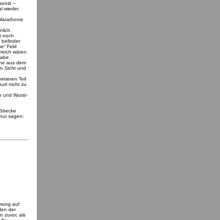
 sonst –
l wieder
 Marathonis
nlich
t noch
 befindet
ne“ Feld
freich wären
habe.
che aus dem
n Sicht und
nteren Teil
urt nicht zu
n und Wurst-
 Strecke
nur sagen:
mmung auf
den der
 zuvor, als