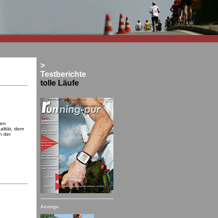
>
Testberichte
tolle Läufe
ten
alität, dem
n der
Anzeige