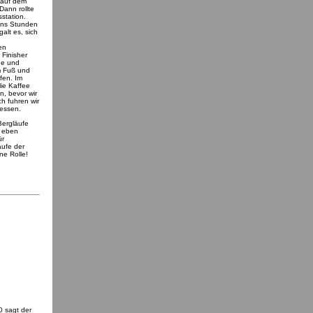
 auf dem
Dann rollte
station.
 uns Stunden
alt es, sich
en
 Finisher
ge und
om Fuß und
fen. Im
ie Kaffee
, bevor wir
h fuhren wir
iessen.
 Bergläufe
, eben
ür
äufe der
ine Rolle!
0 sagt der