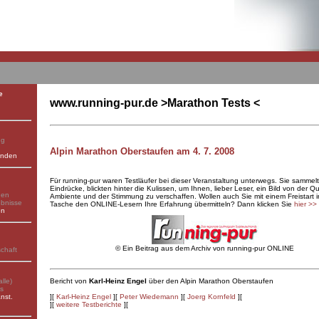
e
www.running-pur.de >Marathon Tests <
ng
Alpin Marathon Oberstaufen am 4. 7. 2008
enden
Für running-pur waren Testläufer bei dieser Veranstaltung unterwegs. Sie sammel
Eindrücke, blickten hinter die Kulissen, um Ihnen, lieber Leser, ein Bild von der Qu
gen
Ambiente und der Stimmung zu verschaffen. Wollen auch Sie mit einem Freistart i
ebnisse
Tasche den ONLINE-Lesern Ihre Erfahrung übermitteln? Dann klicken Sie
hier
>>
en
©
Ein Beitrag aus dem Archiv von running-pur ONLINE
schaft
lle)
Bericht von
Karl-Heinz Engel
über den
Alpin Marathon Oberstaufen
ks
nst.
][
Karl-Heinz Engel
][
Peter Wiedemann
][
Joerg Kornfeld
][
][
weitere Testberichte
][