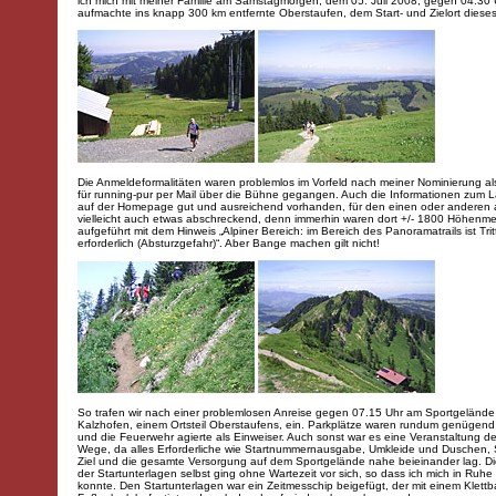
ich mich mit meiner Familie am Samstagmorgen, dem 05. Juli 2008, gegen 04.30 
aufmachte ins knapp 300 km entfernte Oberstaufen, dem Start- und Zielort diese
Die Anmeldeformalitäten waren problemlos im Vorfeld nach meiner Nominierung als
für running-pur per Mail über die Bühne gegangen. Auch die Informationen zum 
auf der Homepage gut und ausreichend vorhanden, für den einen oder anderen 
vielleicht auch etwas abschreckend, denn immerhin waren dort +/- 1800 Höhenme
aufgeführt mit dem Hinweis „Alpiner Bereich: im Bereich des Panoramatrails ist Trit
erforderlich (Absturzgefahr)“. Aber Bange machen gilt nicht!
So trafen wir nach einer problemlosen Anreise gegen 07.15 Uhr am Sportgelände
Kalzhofen, einem Ortsteil Oberstaufens, ein. Parkplätze waren rundum genügen
und die Feuerwehr agierte als Einweiser. Auch sonst war es eine Veranstaltung d
Wege, da alles Erforderliche wie Startnummernausgabe, Umkleide und Duschen, 
Ziel und die gesamte Versorgung auf dem Sportgelände nahe beieinander lag. D
der Startunterlagen selbst ging ohne Wartezeit vor sich, so dass ich mich in Ruh
konnte. Den Startunterlagen war ein Zeitmesschip beigefügt, der mit einem Klett