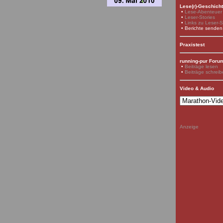
Lese(r)-Geschich
•
Lese-Abenteuer
•
Leser-Stories
•
Links zu Leser-S
• Berichte senden
Praxistest
running-pur Foru
•
Beiträge lesen
•
Beiträge schrei
Video & Audio
Anzeige