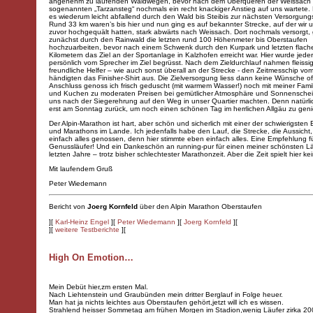
angenehm zu laufenden Waldwegen, bevor nach dem Überqueren der Weissach
sogenannten „Tarzansteg“ nochmals ein recht knackiger Anstieg auf uns wartete. 
es wiederum leicht abfallend durch den Wald bis Steibis zur nächsten Versorgungs
Rund 33 km waren’s bis hier und nun ging es auf bekannter Strecke, auf der wir
zuvor hochgequält hatten, stark abwärts nach Weissach. Dort nochmals versorgt, g
zunächst durch den Rainwald die letzten rund 100 Höhenmeter bis Oberstaufen
hochzuarbeiten, bevor nach einem Schwenk durch den Kurpark und letzten flach
Kilometern das Ziel an der Sportanlage in Kalzhofen erreicht war. Hier wurde jeder
persönlich vom Sprecher im Ziel begrüsst. Nach dem Zieldurchlauf nahmen fleissi
freundliche Helfer – wie auch sonst überall an der Strecke - den Zeitmesschip v
händigten das Finisher-Shirt aus. Die Zielversorgung liess dann keine Wünsche of
Anschluss genoss ich frisch geduscht (mit warmem Wasser!) noch mit meiner Famil
und Kuchen zu moderaten Preisen bei gemütlicher Atmosphäre und Sonnenschein
uns nach der Siegerehrung auf den Weg in unser Quartier machten. Denn natürlic
erst am Sonntag zurück, um noch einen schönen Tag im herrlichen Allgäu zu gen
Der Alpin-Marathon ist hart, aber schön und sicherlich mit einer der schwierigsten
und Marathons im Lande. Ich jedenfalls habe den Lauf, die Strecke, die Aussicht
einfach alles genossen, denn hier stimmte eben einfach alles. Eine Empfehlung f
Genussläufer! Und ein Dankeschön an running-pur für einen meiner schönsten L
letzten Jahre – trotz bisher schlechtester Marathonzeit. Aber die Zeit spielt hier ke
Mit laufendem Gruß
Peter Wiedemann
Bericht von
Joerg Kornfeld
über den
Alpin Marathon Oberstaufen
][
Karl-Heinz Engel
][
Peter Wiedemann
][
Joerg Kornfeld
][
][
weitere Testberichte
][
High On Emotion…
Mein Debüt hier,zm ersten Mal.
Nach Liehtenstein und Graubünden mein dritter Berglauf in Folge heuer.
Man hat ja nichts leichtes aus Oberstaufen gehört,jetzt will ich es wissen.
Strahlend heisser Sommetag am frühen Morgen im Stadion,wenig Läufer zirka 20