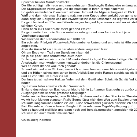
Sprecher bei der Marathonstrecke!
Die Uhr schlägt halb neun und raus gehts zum Stadion,die Bahngleise entlang,s
Die SDpezialisten vorne weg und die Amateure in Ihren Tempo hinterher!
So gehts es weiter ca 2 km durch schöne Dorf und die Allgäuer bergwelt im Blick.
Wuff und dann die erste Steigung,naja nur eine Kuppe aber steil,drüben gehts ru
dann zeigt die Bergwelt was uns erwartet,keine leere Tatsachen,es liegt was vor 
Es geht laufend auf Rad und Wanderwegen bergauf.Irgenwann erreichen wir steib
schöner Kurort.
Dann hoch zur Falkenhütte,meist gehend ereicht!
Es geht weiter hoch,die Sonne meint es sehr gut und man freut sich auf jede
Verpflegungstation!
Wir errechen den Panoramatrail auf 1800 hm.
Ein schmaler Pfad,mit Wurzelwerk,Fels,unebener Untergrund und teils ist Hilfe von
angeboten.
Aber die Aussicht ein Traum der alles andere vergessen lässt!
Oh am Ende vom Trail eine Steigleiter mitten drin.
Na ja die paar Tritte schafft man auch noch.
So langsam nähern wir uns der HM marke dem Hochgrat.Ein steiler heftiger Gerölla
Anstieg,den man wieder runter muss,aber droben ist die Chipmessung!
Wer da nicht droben war,Pech gehabt!
So und jetzt auf zum Rückweg,wenn ich runterschau,wunderschöne ussicht,aber
und die Hüften schmerzen schon beim Anblick!Eine steile Rampe staubig,steinig li
und as von 1800 m runter ins Tal.
Der fuss tut sch schwer Halt zu finden auf dem Geröll aber Schritt für Schritt find
runter.
Zig Kehren tiefer erreiche ich den Weissbach.
Entlang des reissenen Baches,der frische kühle Luft atmen lässt geht es zurück 
Ausgangsort,meist ohne grössere Steigungen.
Vorbei an der Pestkapelle,dann Richtung Kurhaus und auf der Strecke in Oberst
wo wir heut Morgen starteten,Pralle Sonne lässt mich den Weg zum Stadion unend
Ich laufe langsam ins Stadion ein,die Füsse schwer,aber glücklich erreiche ich das 
Fazi:Ein sehr schöner schwerer Berglauf.Gute erfahrene Orga!Verpflegung gut!
Wer es hart und steil liebt und dann noch steil bergab,mitmachen,anmelden für 2
Ich werd ihn auch wieder mal machen!
Gruss Joerg Kornfeld