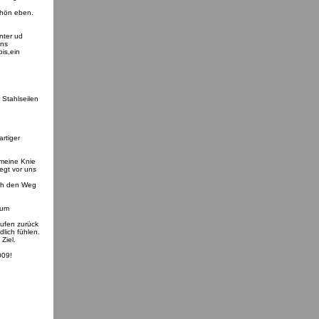
chön eben.
nter ud
uns
is,ein
 Stahlseilen
rtiger
 meine Knie
egt vor uns
 ich den Weg
zum
aufen zurück
lich fühlen.
Ziel.
009!