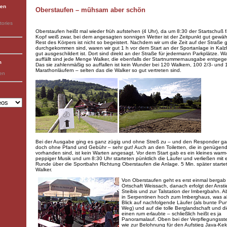
ten
Oberstaufen – mühsam aber schön
tories
Oberstaufen heißt mal wieder früh aufstehen (4 Uhr), da um 8:30 der Startschuß fä
Kopf weiß zwar, bei dem angesagten sonnigen Wetter ist der Zeitpunkt gut gewähl
Rest des Körpers ist nicht so begeistert. Nachdem wir um die Zeit auf der Straße 
durchgekommen sind, waren wir gut 1 h vor dem Start an der Sportanlage in Kalz
gut ausgeschildert ist. Dort sind direkt an der Straße für jedermann Parkplätze. Wa
auffällt sind jede Menge Walker, die ebenfalls der Startnummernausgabe entgeg
m
Das sie zahlenmäßig so auffallen ist kein Wunder bei 120 Walkern, 100 2/3- und 
Marathonläufern – selten das die Walker so gut vertreten sind.
ben
Bei der Ausgabe ging es ganz zügig und ohne Streß zu – und den Responder g
doch ohne Pfand und Gebühr – sehr gut! Auch an den Toiletten, die in genügend
vorhanden sind, ist kein Warten angesagt. Vor dem Start gab es ein kleines warm
peppiger Musik und um 8:30 Uhr starteten pünktlich die Läufer und verließen mit 
Runde über die Sportbahn Richtung Oberstaufen die Anlage. 5 Min. später starte
Walker.
Von Oberstaufen geht es erst einmal bergab
Ortschaft Weissach, danach erfolgt der Anst
Steibis und zur Talstation der Imbergbahn. A
in Serpentinen hoch zum Imberghaus, was a
Blick auf nachfolgende Läufer (als bunte Pu
Weg) und auf die tolle Berglandschaft und d
einen rum erlaubte – schließlich heißt es ja
Panoramalauf. Oben bei der Verpflegungsste
wie zur Belohnung für den Aufstieg Java-Kek