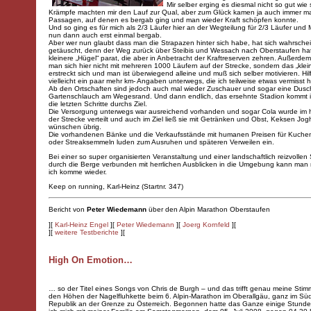
Mir selber erging es diesmal nicht so gut wie
Krämpfe machten mir den Lauf zur Qual, aber zum Glück kamen ja auch immer ma
Passagen, auf denen es bergab ging und man wieder Kraft schöpfen konnte.
Und so ging es für mich als 2/3 Läufer hier an der Wegteilung für 2/3 Läufer und
nun dann auch erst einmal bergab.
Aber wer nun glaubt dass man die Strapazen hinter sich habe, hat sich wahrschei
getäuscht, denn der Weg zurück über Steibis und Wessach nach Oberstaufen ha
kleinere „Hügel“ parat, die aber in Anbetracht der Kraftreserven zehren. Außerdem
man sich hier nicht mit mehreren 1000 Läufern auf der Strecke, sondern das „klei
erstreckt sich und man ist überwiegend alleine und muß sich selber motivieren. Hil
vielleicht ein paar mehr km- Angaben unterwegs, die ich teilweise etwas vermisst 
Ab den Ortschaften sind jedoch auch mal wieder Zuschauer und sogar eine Dus
Gartenschlauch am Wegesrand. Und dann endlich, das ersehnte Stadion kommt i
die letzten Schritte durchs Ziel.
Die Versorgung unterwegs war ausreichend vorhanden und sogar Cola wurde im hi
der Strecke verteilt und auch im Ziel ließ sie mit Getränken und Obst, Keksen Jogh
wünschen übrig.
Die vorhandenen Bänke und die Verkaufsstände mit humanen Preisen für Kuche
oder Streaksemmeln luden zum Ausruhen und späteren Verweilen ein.
Bei einer so super organisierten Veranstaltung und einer landschaftlich reizvollen
durch die Berge verbunden mit herrlichen Ausblicken in die Umgebung kann man 
ich komme wieder.
Keep on running, Karl-Heinz (Startnr. 347)
Bericht von
Peter Wiedemann
über den
Alpin Marathon Oberstaufen
][
Karl-Heinz Engel
][
Peter Wiedemann
][
Joerg Kornfeld
][
][
weitere Testberichte
][
High On Emotion…
… so der Titel eines Songs von Chris de Burgh – und das trifft genau meine Sti
den Höhen der Nagelfluhkette beim 6. Alpin-Marathon im Oberallgäu, ganz im Sü
Republik an der Grenze zu Österreich. Begonnen hatte das Ganze einige Stunden