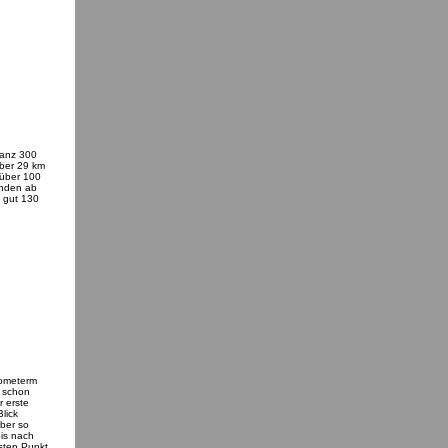
ganz 300
über 29 km
 über 100
anden ab
t gut 130
lometerm
d schon
 erste
lick
aber so
bis nach
sten Punkt