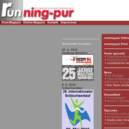
|
Print-Magazin
|
Online-Magazin
|
Kontakt
|
Impressum
|
running-pur Onlin
Veranstalter-Anzeigen
running-pur Print
25. 4. 2010
Hamburg Marathon
Tester gesucht
•
Tester-Bewerbu
•
Testlaufberichte
•
Leserberichte s
News
•
Alle Beiträge
•
Tipps & Meldun
•
Rückblick & Erg
9. 5. 2010
•
Ihre News send
Schluchseelauf
Gesundheit
•
Trainingstipps
•
Medizin / Gesell
Top-Links
•
Nützliche Links (a
•
Veranstalter-Lin
•
Gratis-Links Vera
•
Händler-Links