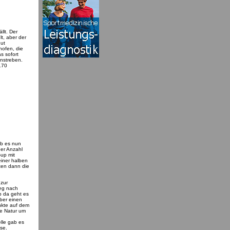
llt. Der
t, aber der
gut
hofen, die
s sofort
enstreben.
170
ab es nun
er Anzahl
-up mit
einer halben
ten dann die
 zur
ieg nach
b da geht es
ber einen
nkte auf dem
ie Natur um
lle gab es
se.