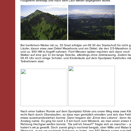
Fußgelenk befestigt und nach dem Lauf wieder abgegeben wurde.
Bei herrlichem Wetter mit ca. 20 Grad erfolgte um 08.30 der Startschuß für nicht 
Läufer, davon etwa zwei Drittel Marathonis und ein Drittel, die den 2/3-Marathon 
und ca. 900 HM in Angriff nahmen. Fünf Minuten später machten sich dann noch
Walker auf eine gut 11 km lange Strecke, allerdings ohne Zeitmessung. Zudem f
08.45 Uhr noch einige Schüler- und Kinderläufe auf dem Sportplatz Kalzhofen mi
Teilnehmern statt.
Nach einer halben Runde auf dem Sportplatz führte uns unser Weg etwa zwei Ki
recht flach durch Oberstaufen, so dass man gemütlich einrollen und sich das Fel
etwas auseinanderziehen konnte. Dann begann der „Ernst des Lebens“, denn der
Anstieg nahte. Es ging für rund 1,5 km hoch zum Windeck, wo man einen ersten B
Richtung Hochgrat werfen konnte. “Da soll ich hinauf?“ fragte sich so mancher – 
hatten’s wir ja gewollt. Doch zuerst ging’s nochmal bergab, über Willis und Malas 
Weissach, quasi um nochmals Schwung zu holen, von 940 Metern runter zum tief