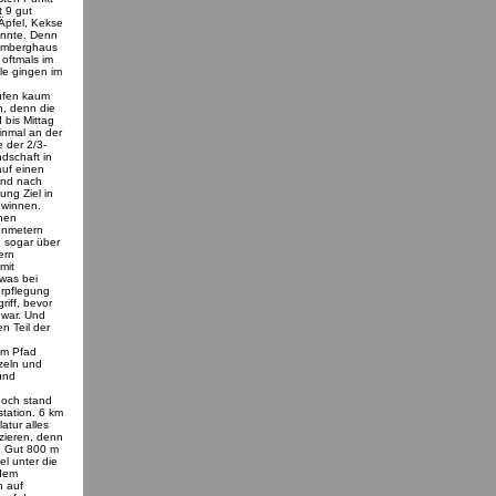
t 9 gut
Äpfel, Kekse
onnte. Denn
m Imberghaus
oftmals im
lle gingen im
aufen kaum
, denn die
 bis Mittag
nmal an der
 der 2/3-
dschaft in
uf einen
 und nach
ung Ziel in
ewinnen.
chen
henmetern
d sogar über
ern
mit
was bei
erpflegung
iff, bevor
 war. Und
n Teil der
d
em Pfad
rzeln und
 und
 noch stand
station. 6 km
atur alles
zieren, denn
t. Gut 800 m
el unter die
 dem
h auf