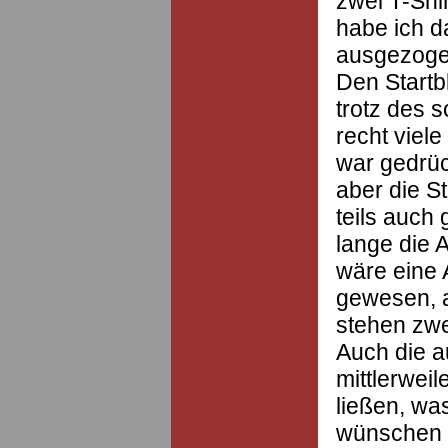
zwei T-Shir
habe ich da
ausgezogen
Den Startb
trotz des 
recht viel
war gedrüc
aber die S
teils auch
lange die 
wäre eine A
gewesen, a
stehen zwe
Auch die a
mittlerweil
ließen, wa
wünschen 