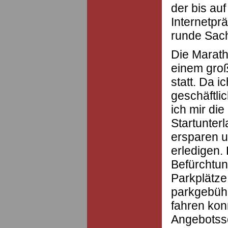
der bis au
Internetprä
runde Sach
Die Marath
einem groß
statt. Da 
geschäftli
ich mir di
Startunter
ersparen 
erledigen.
Befürchtun
Parkplätze
parkgebühr
fahren kon
Angebotsso