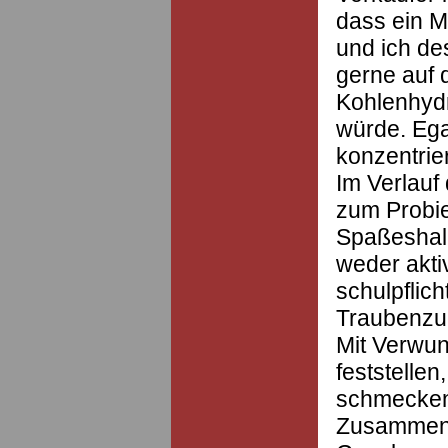
dass ein M
und ich de
gerne auf
Kohlenhydr
würde. Ega
konzentrier
Im Verlauf
zum Probie
Spaßeshalb
weder akti
schulpflic
Traubenzuc
Mit Verwun
feststellen
schmecken,
Zusammens