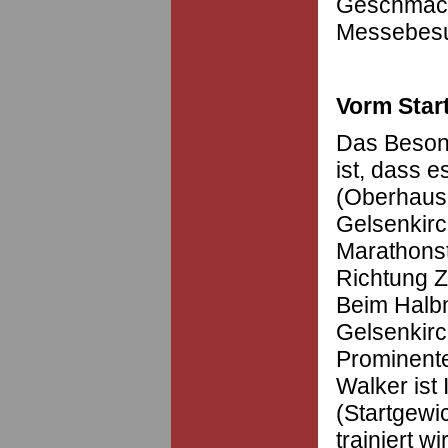
Geschmacke
Messebesuc
Vorm Star
Das Beson
ist, dass e
(Oberhause
Gelsenkirc
Marathonst
Richtung Z
Beim Halb
Gelsenkir
Prominente
Walker is
(Startgewic
trainiert wi