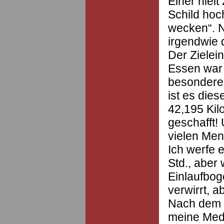
Einer hielt
Schild hoch
wecken“. N
irgendwie 
Der Zielei
Essen war 
besonderen
ist es dies
42,195 Kil
geschafft! 
vielen Me
Ich werfe 
Std., aber
Einlaufbog
verwirrt, a
Nach dem Zi
meine Meda