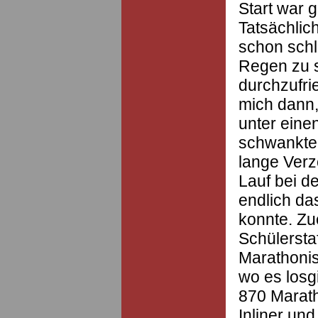
Start war 
Tatsächlic
schon schl
Regen zu 
durchzufrie
mich dann,
unter ein
schwankte
lange Ver
Lauf bei d
endlich da
konnte. Zue
Schülerstaf
Marathonis
wo es losg
870 Marath
Inliner und