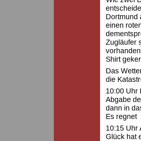
entscheide
Dortmund 
einen roten
dementspre
Zugläufer 
vorhanden 
Shirt geke
Das Wetter
die Katast
10:00 Uhr D
Abgabe der
dann in das
Es regnet
10:15 Uhr 
Glück hat 