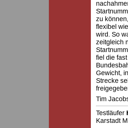
nachahmens
Startnumm
zu können
flexibel w
wird. So w
zeitgleich
Startnumm
fiel die fa
Bundesbahn
Gewicht, i
Strecke sel
freigegebe
Tim Jacob
Testläufer
Karstadt M