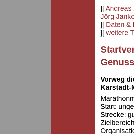
][
Andreas 
Jörg Jank
][
Daten & 
][
weitere 
Startve
Genus
Vorweg di
Karstadt-
Marathonm
Start: ung
Strecke: g
Zielbereich
Organisat