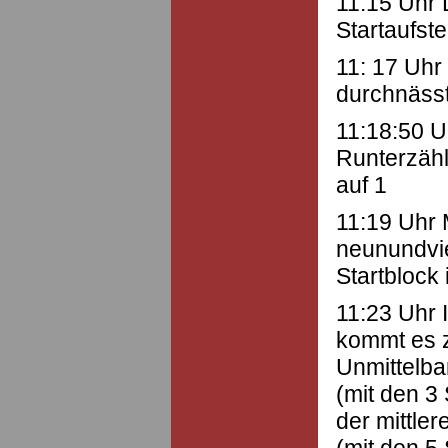
11:15 Uhr 
Startaufste
11: 17 Uhr
durchnässt
11:18:50 U
Runterzäh
auf 1
11:19 Uhr 
neunundvie
Startblock
11:23 Uhr 
kommt es z
Unmittelba
(mit den 3 
der mittler
(mit den 5