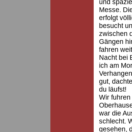
und spazie
Messe. Di
erfolgt völ
besucht un
zwischen 
Gängen hin
fahren wei
Nacht bei
ich am Mor
Verhangen
gut, dachte
du läufst!
Wir fuhren
Oberhausen
war die Au
schlecht. 
gesehen, d