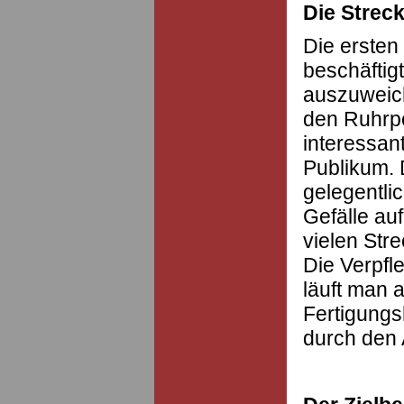
Die Strec
Die ersten
beschäftig
auszuweich
den Ruhrp
interessan
Publikum. 
gelegentli
Gefälle au
vielen Str
Die Verpfl
läuft man a
Fertigungs
durch den 