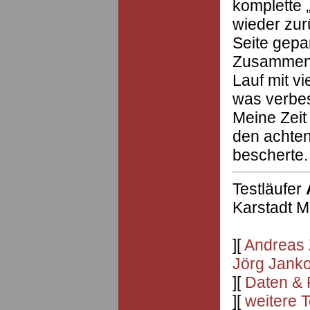
komplette
wieder zur
Seite gepa
Zusammenf
Lauf mit v
was verbes
Meine Zeit
den achten
bescherte.
Testläufer
Karstadt M
][
Andreas 
Jörg Jank
][
Daten & 
][
weitere 