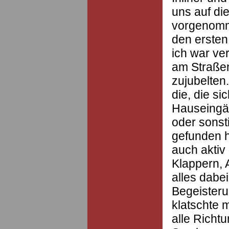
uns auf di
vorgenomme
den ersten
ich war ve
am Straße
zujubelten
die, die si
Hauseingä
oder sons
gefunden 
auch aktiv
Klappern, 
alles dabei
Begeisteru
klatschte 
alle Richt