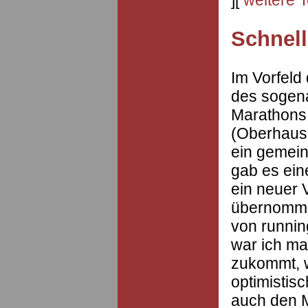
Schnell
Im Vorfeld
des sogena
Marathons,
(Oberhause
ein gemein
gab es ein
ein neuer 
übernommen
von runnin
war ich ma
zukommt, w
optimistisc
auch den M