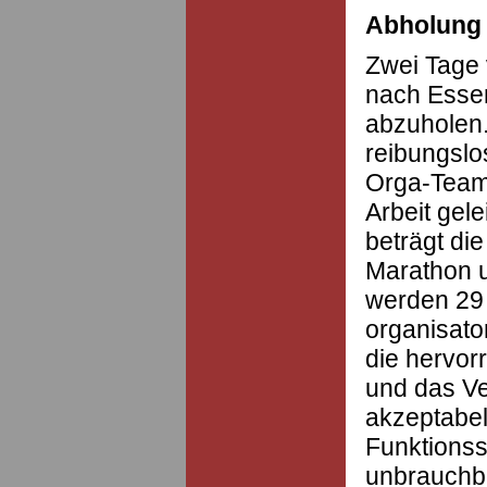
Abholung 
Zwei Tage 
nach Esse
abzuholen
reibungslo
Orga-Team
Arbeit gel
beträgt die
Marathon 
werden 29 
organisato
die hervo
und das Ve
akzeptabel
Funktionss
unbrauchb