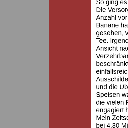
So ging es 
Die Versor
Anzahl vor
Banane hab
gesehen, 
Tee. Irgen
Ansicht na
Verzehrba
beschränkt,
einfallsrei
Ausschild
und die Ü
Speisen wa
die vielen 
engagiert 
Mein Zeits
bei 4.30 M