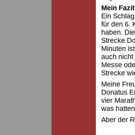
Mein Fazit
Ein Schlag 
für den 6.
haben. Die
Strecke D
Minuten is
auch nicht 
Messe ode
Strecke wi
Meine Freu
Donatus Er
vier Marat
was hatten 
Aber der Re