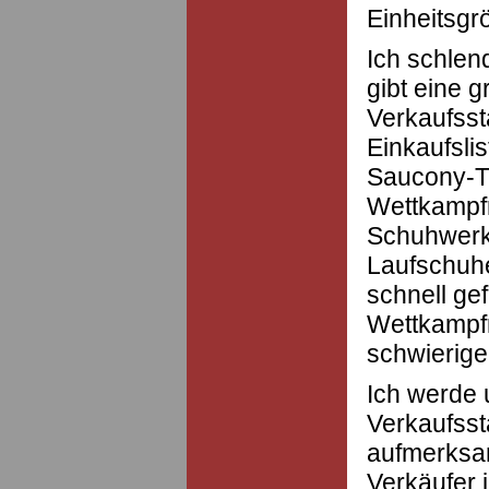
Einheitsg
Ich schlen
gibt eine 
Verkaufsst
Einkaufsli
Saucony-T
Wettkampfn
Schuhwerk 
Laufschuhe
schnell ge
Wettkampfn
schwierige
Ich werde u
Verkaufss
aufmerksa
Verkäufer 