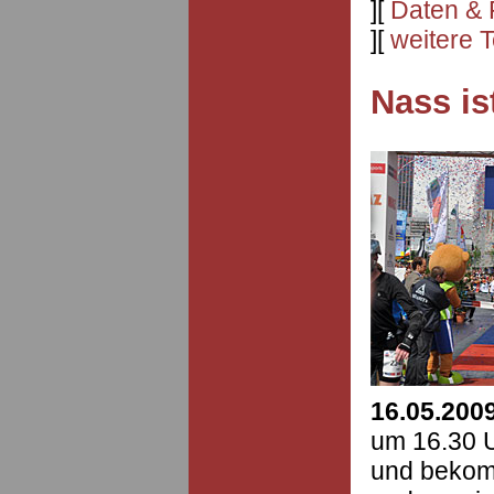
][
Daten & 
][
weitere 
Nass is
16.05.200
um 16.30 U
und bekom