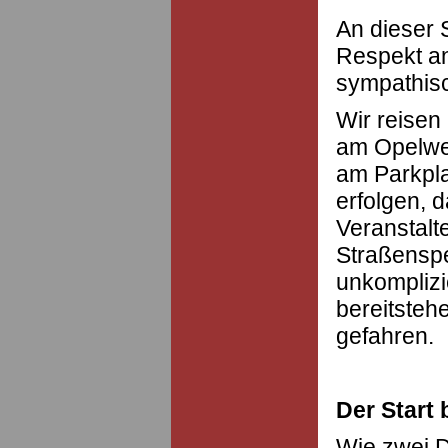
An dieser 
Respekt a
sympathisc
Wir reisen
am Opelwer
am Parkpla
erfolgen, d
Veranstalte
Straßenspe
unkomplizi
bereitsteh
gefahren.
Der Start 
Wie zwei D