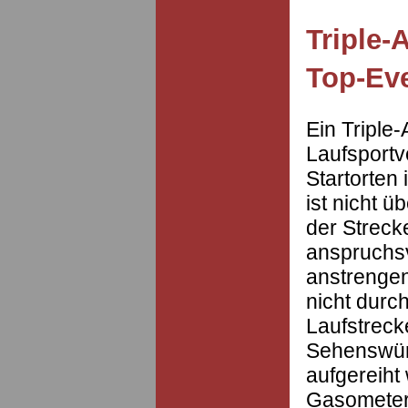
Triple-
Top-Ev
Ein Triple-
Laufsportv
Startorten
ist nicht ü
der Streck
anspruchsv
anstrengen
nicht durc
Laufstreck
Sehenswür
aufgereiht
Gasometer