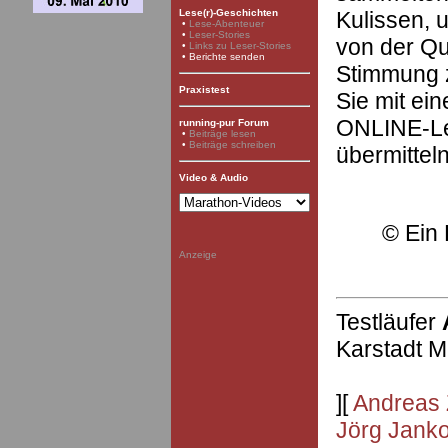
Kulissen, u
Lese(r)-Geschichten
•
Lese-Abenteuer
•
Leser-Stories
von der Qu
•
Links zu Leser-Stories
• Berichte senden
Stimmung z
Praxistest
Sie mit ei
ONLINE-Le
running-pur Forum
•
Beiträge lesen
•
Beiträge schreiben
übermittel
Video & Audio
©
Ein 
Anzeige
Testläufer
Karstadt M
][
Andreas 
Jörg Jank