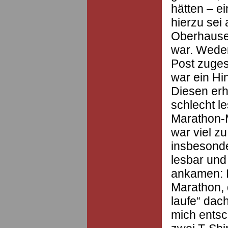
hätten – e
hierzu sei 
Oberhausen
war. Weder
Post zuge
war ein Hi
Diesen erhi
schlecht l
Marathon-
war viel zu
insbesonde
lesbar und 
ankamen: R
Marathon, 
laufe“ dach
mich entsc