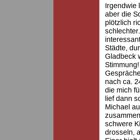
Irgendwie l
aber die 
plötzlich r
schlechter
interessan
Städte, dur
Gladbeck w
Stimmung! 
Gespräche 
nach ca. 2
die mich fü
lief dann s
Michael au
zusammen,
schwere Ki
drosseln, 