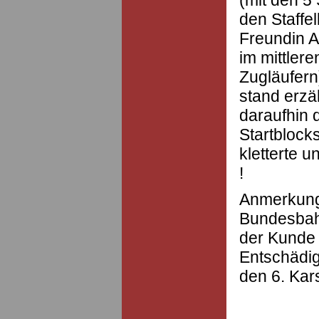
den Staffe
Freundin A
im mittlere
Zugläufern
stand erzä
daraufhin d
Startblock
kletterte u
!
Anmerkung
Bundesbah
der Kunde 
Entschädig
den 6. Kar