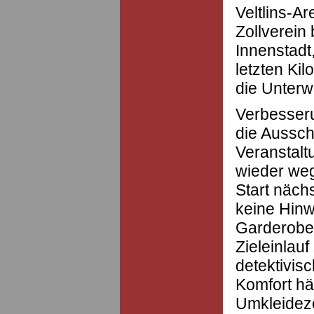
Veltlins-A
Zollverein 
Innenstadt
letzten Kil
die Unterwe
Verbesseru
die Aussch
Veranstalt
wieder we
Start näch
keine Hinw
Garderobe
Zieleinlauf
detektivis
Komfort h
Umkleideze