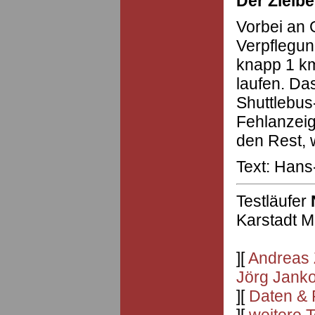
Der Zielbe
Vorbei an 
Verpflegu
knapp 1 km
laufen. Da
Shuttlebus
Fehlanzeig
den Rest, w
Text: Hans
Testläufer
Karstadt M
][
Andreas 
Jörg Jank
][
Daten & 
][
weitere 