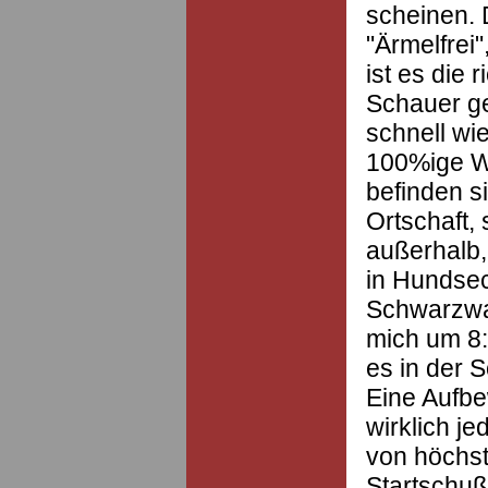
scheinen. 
"Ärmelfrei
ist es die 
Schauer ge
schnell wi
100%ige W
befinden si
Ortschaft,
außerhalb,
in Hundsec
Schwarzwa
mich um 8:0
es in der 
Eine Aufbe
wirklich j
von höchs
Startschuß 