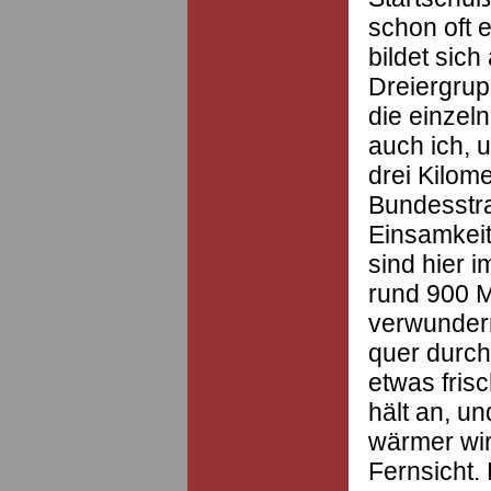
schon oft 
bildet sich
Dreiergrup
die einzeln
auch ich, u
drei Kilome
Bundesstra
Einsamkei
sind hier 
rund 900 M
verwundern
quer durch 
etwas fris
hält an, u
wärmer wir
Fernsicht.