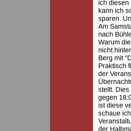
ich diesen
kann ich s
sparen. Un
Am Samsta
nach Bühle
Warum dies
nicht hinte
Berg mit "D
Praktisch 
der Veranst
Übernacht
stellt. Dies
gegen 18:
ist diese v
schaue ich
Veranstalt
der Halbma