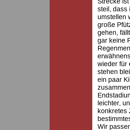
Strecke ist
steil, das
umstellen 
große Pfü
gehen, fäll
gar keine 
Regenmeng
erwähnensw
wieder für
stehen blei
ein paar K
zusammen t
Endstadiu
leichter, u
konkretes 
bestimmte
Wir passe