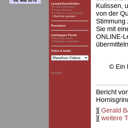
Kulissen, u
Lese(r)-Geschichten
•
Lese-Abenteuer
•
Leser-Stories
von der Qu
•
Links zu Leser-Stories
• Berichte senden
Stimmung z
Praxistest
Sie mit ei
ONLINE-Le
running-pur Forum
•
Beiträge lesen
•
Beiträge schreiben
übermittel
Video & Audio
©
Ein 
Anzeige
Bericht vo
Hornisgri
][
Gerald 
][
weitere 