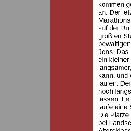
kommen ge
an. Der le
Marathons i
auf der Bu
größten St
bewältigen 
Jens. Das Z
ein kleiner
langsamer,
kann, und w
laufen. Der
noch langs
lassen. Le
laufe eine
Die Plätze
bei Landsc
Altersklas