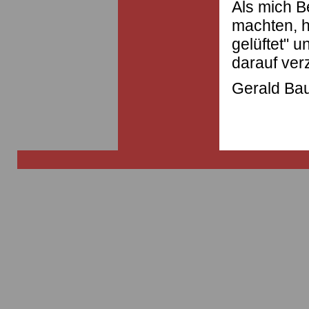
Als mich 
machten, h
gelüftet" 
darauf verz
Gerald Ba