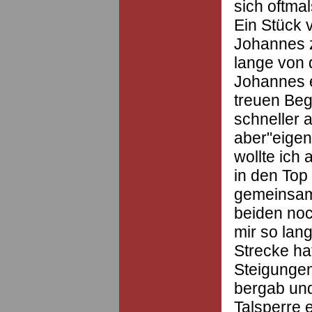
sich oftmal
Ein Stück 
Johannes z
lange von
Johannes e
treuen Begl
schneller a
aber"eigent
wollte ich
in den Top
gemeinsam
beiden noc
mir so lan
Strecke hat
Steigungen
bergab und 
Talsperre 