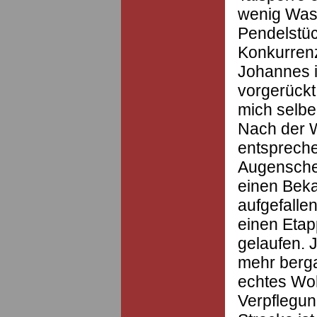
wenig Wass
Pendelstüc
Konkurrenz
Johannes is
vorgerückt,
mich selbe
Nach der 
entspreche
Augenschei
einen Beka
aufgefallen
einen Etap
gelaufen. 
mehr bergau
echtes Woh
Verpflegun