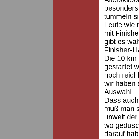
besonders 
tummeln si
Leute wie 
mit Finishe
gibt es wa
Finisher-H
Die 10 km 
gestartet 
noch reich
wir haben 
Auswahl.
Dass auch
muß man sc
unweit der 
wo gedusc
darauf hab