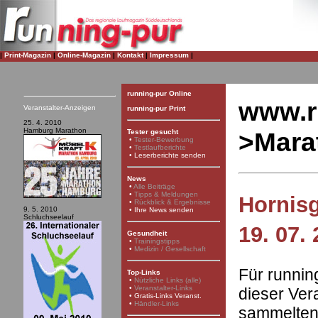
|
Print-Magazin
|
Online-Magazin
|
Kontakt
|
Impressum
|
running-pur Online
www.r
Veranstalter-Anzeigen
running-pur Print
25. 4. 2010
Hamburg Marathon
>Mara
Tester gesucht
•
Tester-Bewerbung
•
Testlaufberichte
•
Leserberichte senden
News
•
Alle Beiträge
•
Tipps & Meldungen
Hornis
•
Rückblick & Ergebnisse
9. 5. 2010
•
Ihre News senden
Schluchseelauf
19. 07.
Gesundheit
•
Trainingstipps
•
Medizin / Gesellschaft
Für runnin
Top-Links
•
Nützliche Links (alle)
•
Veranstalter-Links
dieser Ver
•
Gratis-Links Veranst.
•
Händler-Links
sammelten 