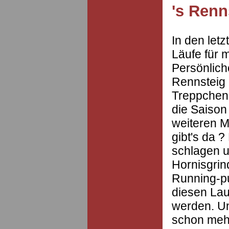
's Renn
In den let
Läufe für m
Persönlich
Rennsteig 
Treppchenp
die Saison
weiteren M
gibt's da 
schlagen u
Hornisgrin
Running-pu
diesen Lau
werden. Un
schon mehr