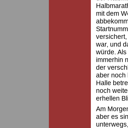
Halbmarath
mit dem We
abbekomme
Startnumm
versichert,
war, und d
würde. Als 
immerhin n
der versch
aber noch 
Halle betre
noch weite
erhellen Bl
Am Morgen 
aber es si
unterwegs,