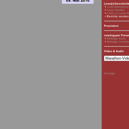
Lese(r)-Geschich
•
Lese-Abenteuer
•
Leser-Stories
•
Links zu Leser-S
• Berichte senden
Praxistest
running-pur Foru
•
Beiträge lesen
•
Beiträge schrei
Video & Audio
Anzeige