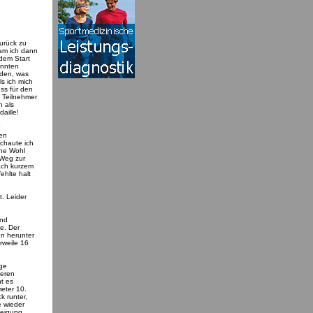
urück zu
kam ich dann
dem Start
annten
nden, was
ls ich mich
ss für den
e Teilnehmer
h als
aille!
den
schaute ich
che Wohl
 Weg zur
ach kurzem
ehlte halt
t. Leider
end
e. Der
en herunter
rweile 16
ige
geren
t es
meter 10.
k runter,
e wieder
Steigung