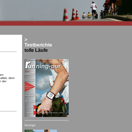
>
Testberichte
tolle Läufe
ten
alität, dem
n der
Anzeige