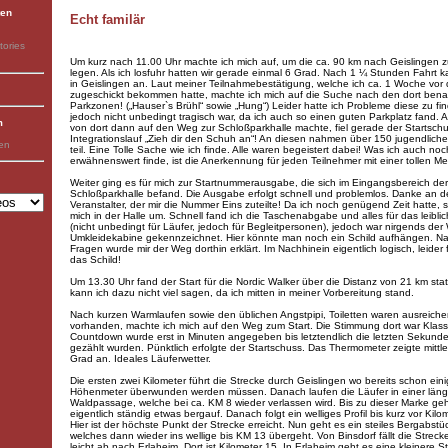
ten
Echt familär
tories
Um kurz nach 11.00 Uhr machte ich mich auf, um die ca. 90 km nach Geislingen z
legen. Als ich losfuhr hatten wir gerade einmal 6 Grad. Nach 1 ¼ Stunden Fahrt 
in Geislingen an. Laut meiner Teilnahmebestätigung, welche ich ca. 1 Woche vor 
zugeschickt bekommen hatte, machte ich mich auf die Suche nach den dort ben
Parkzonen! („Hauser`s Brühl“ sowie „Hung“) Leider hatte ich Probleme diese zu fi
jedoch nicht unbedingt tragisch war, da ich auch so einen guten Parkplatz fand. A
m
von dort dann auf den Weg zur Schloßparkhalle machte, fiel gerade der Startschu
Integrationslauf „Zieh dir den Schuh an“! An diesen nahmen über 150 jugendlich
ben
teil. Eine Tolle Sache wie ich finde. Alle waren begeistert dabei! Was ich auch noc
erwähnenswert finde, ist die Anerkennung für jeden Teilnehmer mit einer tollen Med
Weiter ging es für mich zur Startnummerausgabe, die sich im Eingangsbereich der
Schloßparkhalle befand. Die Ausgabe erfolgt schnell und problemlos. Danke an 
Veranstalter, der mir die Nummer Eins zuteilte! Da ich noch genügend Zeit hatte, 
mich in der Halle um. Schnell fand ich die Taschenabgabe und alles für das leibli
(nicht unbedingt für Läufer, jedoch für Begleitpersonen), jedoch war nirgends der
Umkleidekabine gekennzeichnet. Hier könnte man noch ein Schild aufhängen. N
Fragen wurde mir der Weg dorthin erklärt. Im Nachhinein eigentlich logisch, leider f
das Schild!
Um 13.30 Uhr fand der Start für die Nordic Walker über die Distanz von 21 km stat
kann ich dazu nicht viel sagen, da ich mitten in meiner Vorbereitung stand.
Nach kurzen Warmlaufen sowie den üblichen Angstpipi, Toiletten waren ausreich
vorhanden, machte ich mich auf den Weg zum Start. Die Stimmung dort war Klass
Countdown wurde erst in Minuten angegeben bis letztendlich die letzten Sekund
gezählt wurden. Pünktlich erfolgte der Startschuss. Das Thermometer zeigte mittle
Grad an. Ideales Läuferwetter.
Die ersten zwei Kilometer führt die Strecke durch Geislingen wo bereits schon ein
Höhenmeter überwunden werden müssen. Danach laufen die Läufer in einer län
Waldpassage, welche bei ca. KM 8 wieder verlassen wird. Bis zu dieser Marke geh
eigentlich ständig etwas bergauf. Danach folgt ein welliges Profil bis kurz vor Kilo
Hier ist der höchste Punkt der Strecke erreicht. Nun geht es ein steiles Bergabstüc
welches dann wieder ins wellige bis KM 13 übergeht. Von Binsdorf fällt die Streck
leicht ab nach Erlaheim. Dort ist Kilometer 15. In Erlaheim geht es eine kleinere 