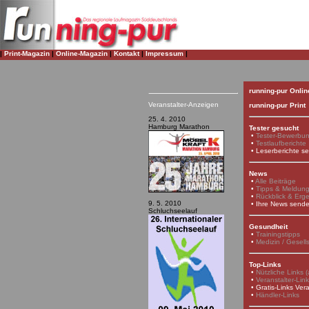
|
Print-Magazin
|
Online-Magazin
|
Kontakt
|
Impressum
|
running-pur Onlin
Veranstalter-Anzeigen
running-pur Print
25. 4. 2010
Hamburg Marathon
Tester gesucht
•
Tester-Bewerbu
•
Testlaufberichte
•
Leserberichte s
News
•
Alle Beiträge
•
Tipps & Meldun
•
Rückblick & Erg
9. 5. 2010
•
Ihre News send
Schluchseelauf
Gesundheit
•
Trainingstipps
•
Medizin / Gesell
Top-Links
•
Nützliche Links (a
•
Veranstalter-Lin
•
Gratis-Links Vera
•
Händler-Links