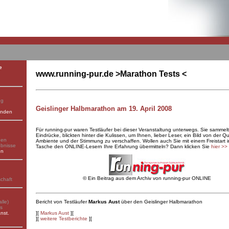
e
www.running-pur.de >Marathon Tests <
ng
Geislinger Halbmarathon am 19. April 2008
enden
Für running-pur waren Testläufer bei dieser Veranstaltung unterwegs. Sie sammel
Eindrücke, blickten hinter die Kulissen, um Ihnen, lieber Leser, ein Bild von der Qu
gen
Ambiente und der Stimmung zu verschaffen. Wollen auch Sie mit einem Freistart i
ebnisse
Tasche den ONLINE-Lesern Ihre Erfahrung übermitteln? Dann klicken Sie
hier
>>
en
©
Ein Beitrag aus dem Archiv von running-pur ONLINE
schaft
lle)
Bericht von Testläufer
Markus Aust
über den
Geislinger Halbmarathon
ks
nst.
][
Markus Aust
][
][
weitere Testberichte
][