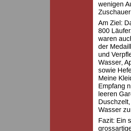
wenigen A
Zuschauer 
Am Ziel: D
800 Läufer
waren auc
der Medai
und Verpf
Wasser, Ap
sowie Hefe
Meine Klei
Empfang n
leeren Gar
Duschzelt,
Wasser zur
Fazit: Ein 
grossartig