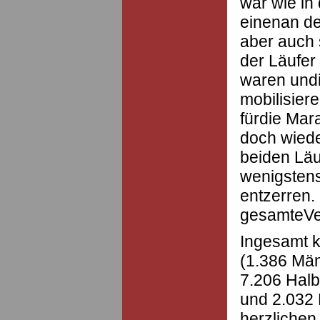
war wie in
einenan de
aber auch 
der Läufer
waren undi
mobilisier
fürdie Mara
doch wied
beiden Läu
wenigstensz
entzerren. 
gesamteVer
Ingesamt 
(1.386 Mä
7.206 Halb
und 2.032 F
herzliche