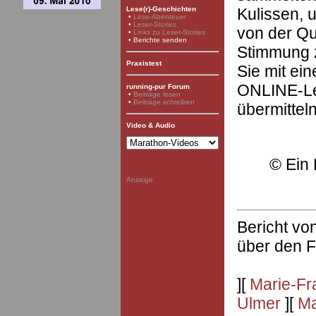
Kulissen, u
Lese(r)-Geschichten
•
Lese-Abenteuer
•
Leser-Stories
von der Qu
•
Links zu Leser-Stories
• Berichte senden
Stimmung z
Praxistest
Sie mit ei
ONLINE-Le
running-pur Forum
•
Beiträge lesen
•
Beiträge schreiben
übermittel
Video & Audio
©
Ein 
Anzeige
Bericht vo
über den
F
][
Marie-Fr
Ulmer
][
Ma