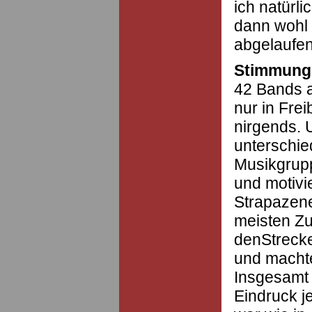
ich natürli
dann wohl 
abgelaufen
Stimmung
42 Bands a
nur in Fre
nirgends. 
unterschie
Musikgrup
und motivi
Strapazen
meisten Z
denStrecke
und macht
Insgesamt 
Eindruck j