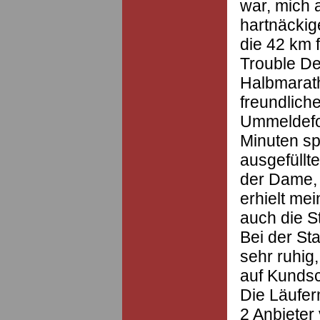
war, mich 
hartnäckige
die 42 km 
Trouble D
Halbmarath
freundlich
Ummeldefom
Minuten sp
ausgefüllt
der Dame,
erhielt me
auch die S
Bei der St
sehr ruhig,
auf Kundsc
Die Läufer
2 Anbieter