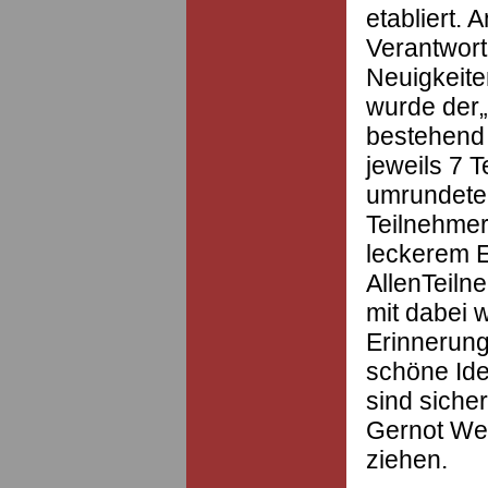
etabliert. A
Verantwort
Neuigkeit
wurde der„
bestehend 
jeweils 7 
umrundete
Teilnehmer
leckerem 
AllenTeiln
mit dabei 
Erinnerung
schöne Ide
sind sicher
Gernot Wei
ziehen.