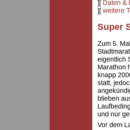
][
Daten & 
][
weitere 
Super 
Zum 5. Mal
Stadtmarat
eigentlich
Marathon h
knapp 200
statt, jed
angekündig
blieben aus
Laufbedin
und nur ge
Vor dem La