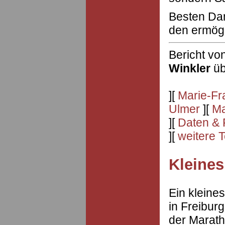
Besten Dan
den ermögl
Bericht vo
Winkler
üb
][
Marie-Fr
Ulmer
][
Ma
][
Daten & 
][
weitere 
Kleines
Ein kleine
in Freiburg
der Marath