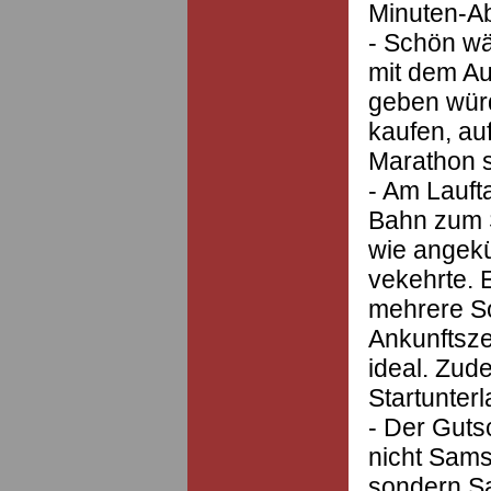
Minuten-Ab
- Schön wä
mit dem Au
geben würd
kaufen, au
Marathon s
- Am Lauft
Bahn zum S
wie angekü
vekehrte. 
mehrere S
Ankunftsze
ideal. Zud
Startunter
- Der Guts
nicht Sams
sondern S