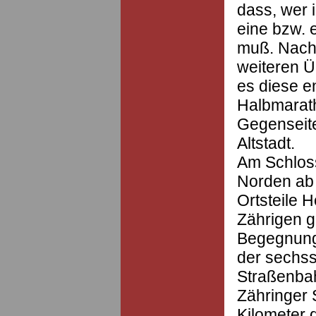
dass, wer i
eine bzw. 
muß. Nach 
weiteren Ü
es diese e
Halbmarath
Gegenseite
Altstadt.
Am Schloss
Norden ab 
Ortsteile 
Zährigen g
Begegnung
der sechss
Straßenba
Zähringer 
Kilometer 