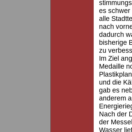
stimmungsvo
es schwer 
alle Stadtt
nach vorne
dadurch wa
bisherige 
zu verbess
Im Ziel a
Medaille 
Plastikpla
und die Käl
gab es neb
anderem a
Energierie
Nach der D
der Messe
Wasser lie