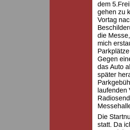
dem 5.Frei
gehen zu k
Vortag nac
Beschilder
die Messe,
mich erstau
Parkplätze 
Gegen ein
das Auto a
später her
Parkgebühr
laufenden 
Radiosend
Messehalle
Die Startn
statt. Da 