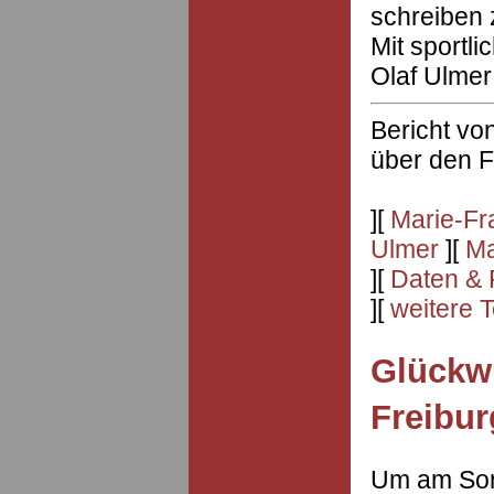
schreiben 
Mit sportl
Olaf Ulmer
Bericht vo
über den
F
][
Marie-Fr
Ulmer
][
Ma
][
Daten & 
][
weitere 
Glückw
Freibur
Um am Sonn