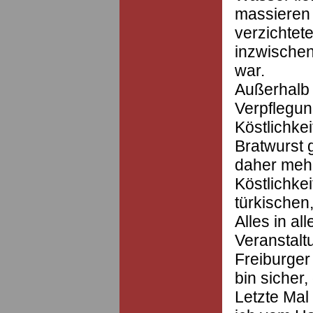
massieren 
verzichtet
inzwischen
war.
Außerhalb 
Verpflegun
Köstlichke
Bratwurst 
daher meh
Köstlichke
türkischen
Alles in a
Veranstalt
Freiburger 
bin sicher
Letzte Mal 