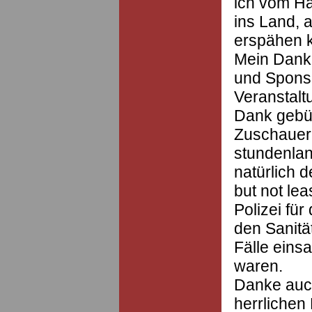
ich vom H
ins Land, 
erspähen 
Mein Dank g
und Sponso
Veranstalt
Dank gebü
Zuschauer
stundenlang
natürlich 
but not lea
Polizei fü
den Sanität
Fälle eins
waren.
Danke auc
herrlichen