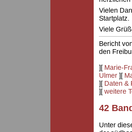
Vielen Dan
Startplatz.
Viele Grü
Bericht vo
den
Freib
][
Marie-Fr
Ulmer
][
Ma
][
Daten & 
][
weitere 
42 Band
Unter dies