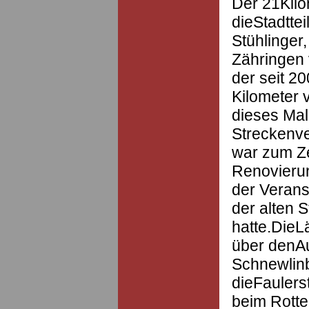
Der 21Kilo
dieStadtte
Stühlinger
Zähringen 
der seit 2
Kilometer v
dieses Mal
Streckenve
war zum Z
Renovierun
der Verans
der alten 
hatte.DieL
über denAu
Schnewlinb
dieFaulers
beim Rotte