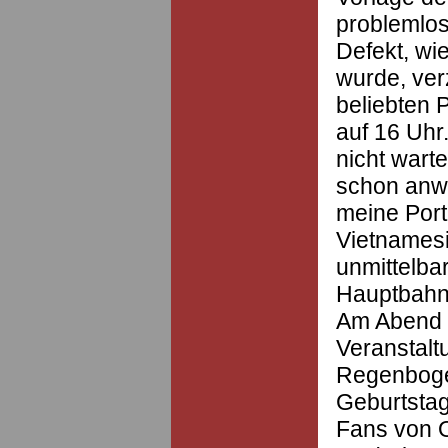
problemlos
Defekt, wi
wurde, ver
beliebten 
auf 16 Uhr
nicht wart
schon anw
meine Port
Vietnamesi
unmittelba
Hauptbahn
Am Abend f
Veranstalt
Regenboge
Geburtstag 
Fans von O