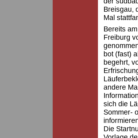
der südbad
Breisgau, 
Mal stattfa
Bereits a
Freiburg v
genommen.
bot (fast) 
begehrt, v
Erfrischun
Läuferbekl
andere Mar
Informatio
sich die L
Sommer- o
informiere
Die Start
Vorlage de