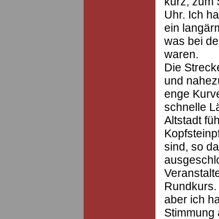
kurz, zum 
Uhr. Ich h
ein langär
was bei de
waren.
Die Streck
und nahezu
enge Kurve
schnelle Lä
Altstadt fü
Kopfsteinpf
sind, so da
ausgeschl
Veranstalt
Rundkurs. 
aber ich ha
Stimmung a