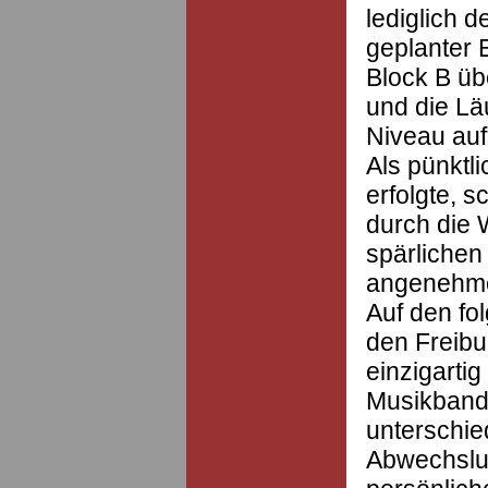
lediglich d
geplanter 
Block B üb
und die Lä
Niveau aufs
Als pünktl
erfolgte, 
durch die 
spärlichen 
angenehme
Auf den fo
den Freibu
einzigarti
Musikbands
unterschied
Abwechslu