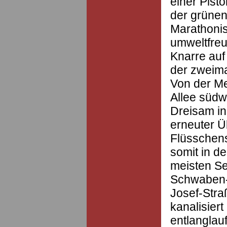
einer Pist
der grünen
Marathonis
umweltfreu
Knarre auf
der zweima
Von der Me
Allee südw
Dreisam in
erneuter Ü
Flüsschens
somit in d
meisten S
Schwaben- 
Josef-Stra
kanalisier
entlanglau