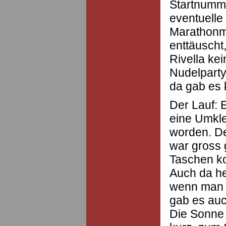
Startnumm
eventuelle
Marathonm
enttäuscht
Rivella ke
Nudelparty
da gab es 
Der Lauf: 
eine Umkle
worden. De
war gross 
Taschen k
Auch da he
wenn man f
gab es auc
Die Sonne 