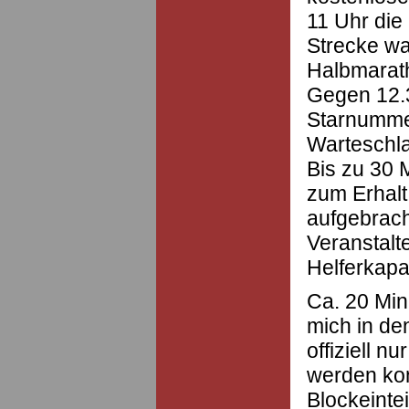
11 Uhr die
Strecke wa
Halbmarath
Gegen 12.3
Starnumme
Warteschla
Bis zu 30 
zum Erhalt
aufgebrach
Veranstalt
Helferkapa
Ca. 20 Min
mich in de
offiziell nu
werden kon
Blockeinte