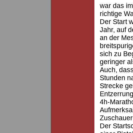
war das im
richtige Wa
Der Start 
Jahr, auf 
an der Mes
breitspuri
sich zu Be
geringer a
Auch, dass
Stunden na
Strecke ge
Entzerrung
4h-Maratho
Aufmerksam
Zuschauer
Der Starts