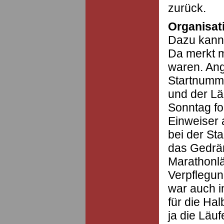
zurück.
Organisat
Dazu kann 
Da merkt m
waren. An
Startnumme
und der L
Sonntag fo
Einweiser 
bei der S
das Gedräng
Marathonlä
Verpflegun
war auch i
für die Hal
ja die Läu