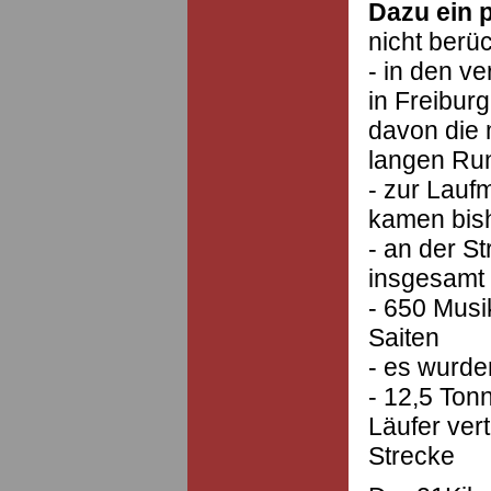
Dazu ein 
nicht berüc
- in den v
in Freibur
davon die 
langen Ru
- zur Lauf
kamen bis
- an der St
insgesamt
- 650 Musik
Saiten
- es wurde
- 12,5 Ton
Läufer verte
Strecke