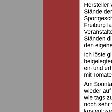
Hersteller
Stände der
Sportgesch
Freiburg l
Veranstalt
Ständen di
den eigene
Ich löste g
beigelegte
ein und er
mit Tomate
Am Sonnta
wieder auf
wie tags z
noch sehr v
kostenlose