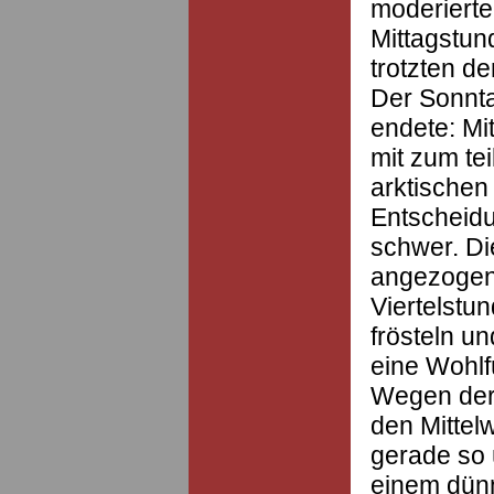
moderierte,
Mittagstun
trotzten d
Der Sonnta
endete: Mi
mit zum te
arktischen
Entscheidu
schwer. Di
angezogen 
Viertelstu
frösteln u
eine Wohlf
Wegen der 
den Mittel
gerade so 
einem dünn