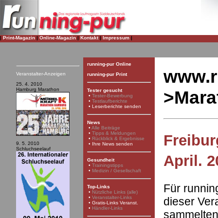
|
Print-Magazin
|
Online-Magazin
|
Kontakt
|
Impressum
|
running-pur Online
www.r
Veranstalter-Anzeigen
running-pur Print
25. 4. 2010
Hamburg Marathon
>Mara
Tester gesucht
•
Tester-Bewerbung
•
Testlaufberichte
•
Leserberichte senden
News
•
Alle Beiträge
•
Tipps & Meldungen
Freibur
•
Rückblick & Ergebnisse
9. 5. 2010
•
Ihre News senden
Schluchseelauf
April. 
Gesundheit
•
Trainingstipps
•
Medizin / Gesellschaft
Für runnin
Top-Links
•
Nützliche Links (alle)
•
Veranstalter-Links
dieser Ver
•
Gratis-Links Veranst.
•
Händler-Links
sammelten 