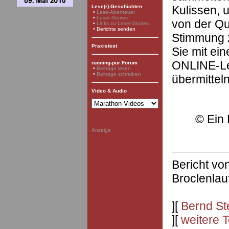
Kulissen, u
Lese(r)-Geschichten
•
Lese-Abenteuer
•
Leser-Stories
von der Qu
•
Links zu Leser-Stories
• Berichte senden
Stimmung z
Praxistest
Sie mit ei
ONLINE-Le
running-pur Forum
•
Beiträge lesen
•
Beiträge schreiben
übermittel
Video & Audio
©
Ein 
Anzeige
Bericht vo
Broclenlau
][
Bernd St
][
weitere 