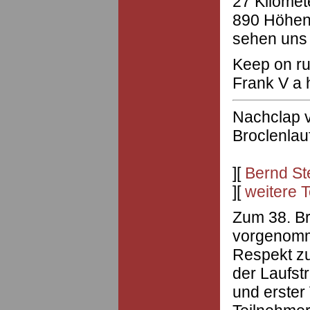
27 Kilomet
890 Höhenm
sehen uns 
Keep on r
Frank V a h
Nachclap 
Broclenlau
][
Bernd St
][
weitere 
Zum 38. Br
vorgenomm
Respekt zu
der Laufst
und erster