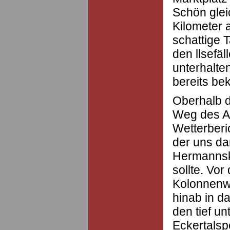
Schön glei
Kilometer 
schattige T
den llsefä
unterhalte
bereits be
Oberhalb d
Weg des Au
Wetterberi
der uns da
Hermannskl
sollte. Vo
Kolonnenwe
hinab in d
den tief u
Eckertalsp