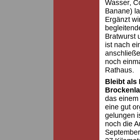
Wasser, Co
Banane) la
Ergänzt wi
begleitend
Bratwurst
ist nach e
anschließe
noch einma
Rathaus.
Bleibt als
Brockenla
das einem 
eine gut o
gelungen i
noch die A
September 