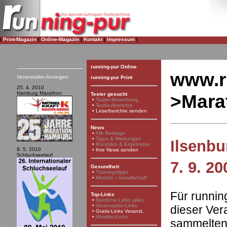
|
Print-Magazin
|
Online-Magazin
|
Kontakt
|
Impressum
|
running-pur Online
www.r
Veranstalter-Anzeigen
running-pur Print
25. 4. 2010
Hamburg Marathon
>Mara
Tester gesucht
•
Tester-Bewerbung
•
Testlaufberichte
•
Leserberichte senden
News
•
Alle Beiträge
•
Tipps & Meldungen
Ilsenbu
•
Rückblick & Ergebnisse
9. 5. 2010
•
Ihre News senden
Schluchseelauf
7. 9. 20
Gesundheit
•
Trainingstipps
•
Medizin / Gesellschaft
Für runnin
Top-Links
•
Nützliche Links (alle)
•
Veranstalter-Links
dieser Ver
•
Gratis-Links Veranst.
•
Händler-Links
sammelten 