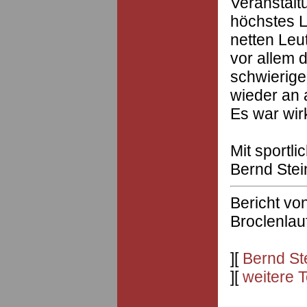
Veranstalt
höchstes L
netten Leu
vor allem 
schwierige
wieder an 
Es war wirk
Mit sportl
Bernd Stein
Bericht vo
Broclenlau
][
Bernd St
][
weitere 