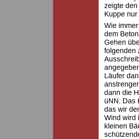
zeigte den 
Kuppe nur
Wie immer 
dem Betonp
Gehen über
folgenden 
Ausschreib
angegeben;
Läufer dan
anstrenge
dann die 
üNN. Das K
das wir de
Wind wird 
kleinen Bä
schützende