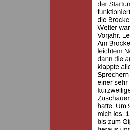
der Startu
funktionie
die Brocke
Wetter war
Vorjahr. Le
Am Brocken
leichtem N
dann die a
klappte al
Sprechern 
einer sehr
kurzweilig
Zuschauer
hatte. Um 
mich los. 
bis zum Gi
heraus und