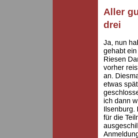
Aller g
drei
Ja, nun ha
gehabt ein 
Riesen Dan
vorher rei
an. Diesma
etwas spät
geschloss
ich dann w
Ilsenburg.
für die Te
ausgeschil
Anmeldung