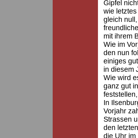
Gipfel nic
wie letztes
gleich null
freundlich
mit ihrem 
Wie im Vorj
den nun f
einiges gu
in diesem J
Wie wird e
ganz gut 
feststellen
In Ilsenb
Vorjahr za
Strassen u
den letzte
die Uhr im 