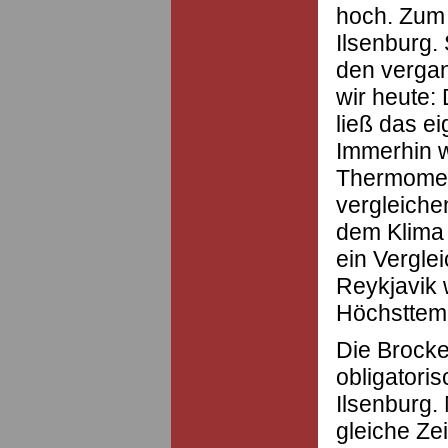
hoch. Zum 
Ilsenburg.
den verga
wir heute:
ließ das e
Immerhin 
Thermomet
vergleiche
dem Klima 
ein Vergle
Reykjavik
Höchsttemp
Die Brocke
obligatori
Ilsenburg. 
gleiche Zei