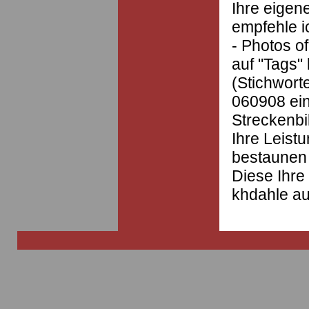
Ihre eigen
empfehle i
- Photos o
auf "Tags" 
(Stichwort
060908 ei
Streckenbi
Ihre Leist
bestaunen
Diese Ihre 
khdahle au