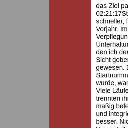
das Ziel pa
02:21:17St
schneller,
Vorjahr. I
Verpflegun
Unterhaltu
den ich de
Sicht gebe
gewesen. D
Startnumme
wurde, war
Viele Läuf
trennten ih
mäßig befe
und integri
besser. Ni