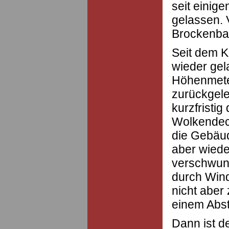
seit einige
gelassen. 
Brockenbah
Seit dem K
wieder gel
Höhenmeter
zurückgele
kurzfristi
Wolkendeck
die Gebäude
aber wiede
verschwund
durch Wind
nicht aber 
einem Abst
Dann ist de