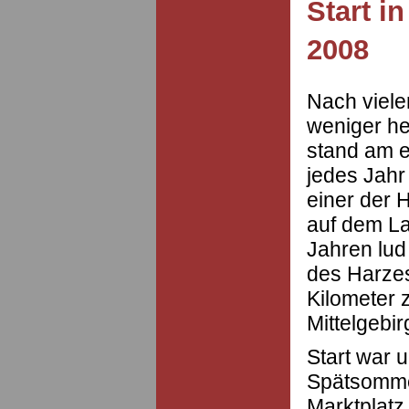
Start i
2008
Nach viel
weniger h
stand am 
jedes Jahr
einer der 
auf dem La
Jahren lud
des Harzes
Kilometer 
Mittelgebir
Start war
Spätsomme
Marktplatz