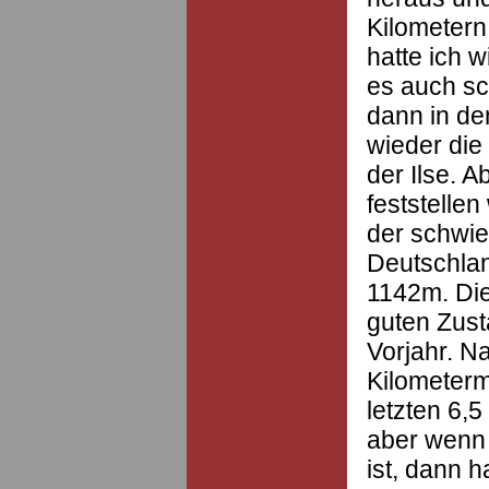
Kilometer
hatte ich w
es auch sc
dann in de
wieder die
der Ilse. A
feststelle
der schwie
Deutschland
1142m. Die
guten Zust
Vorjahr. N
Kilometerm
letzten 6,
aber wenn 
ist, dann 