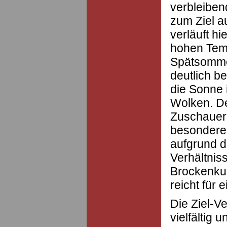
verbleibend
zum Ziel a
verläuft hi
hohen Temp
Spätsomme
deutlich b
die Sonne 
Wolken. Der
Zuschauern
besonderes 
aufgrund d
Verhältnis
Brockenku
reicht für e
Die Ziel-V
vielfältig 