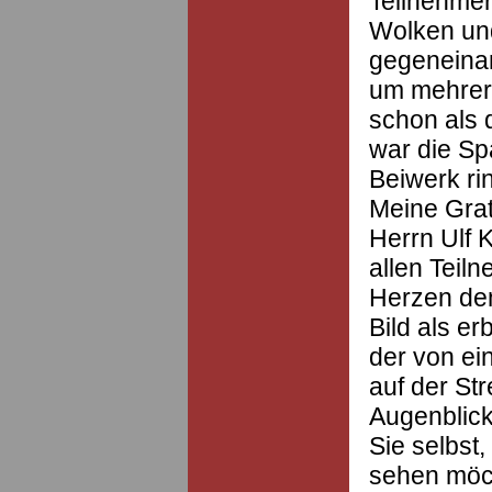
Teilnehmer
Wolken und
gegeneinan
um mehrer
schon als 
war die Sp
Beiwerk ri
Meine Gratu
Herrn Ulf 
allen Teil
Herzen dem
Bild als er
der von ei
auf der St
Augenblick
Sie selbst,
sehen möc